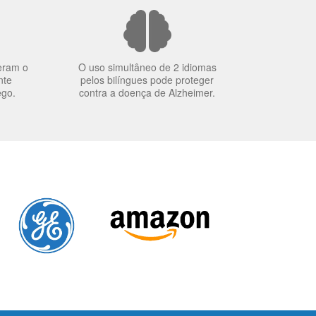
eram o
O uso simultâneo de 2 idiomas
nte
pelos bilíngues pode proteger
ego.
contra a doença de Alzheimer.