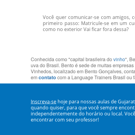
Você quer comunicar-se com amigos, col
primeiro passo: Matricule-se em um cur
como no exterior Vai ficar fora dessa?
Conhecida como "capital brasileira do
vinho
", B
uva do Brasil. Bento é sede de muitas empresas
Vinhedos, localizado em Bento Gonçalves, con
em
contato
com a Language Trainers Brasil ou
Inscreva-se
hoje para nossas aulas de Gujara
quando quiser, para que você sempre encont
independentemente do horário ou local. Você
encontrar com seu professor!