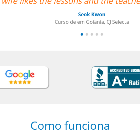
her's punctuality.””
Como funciona