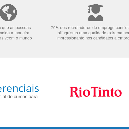
a que as pessoas
70% dos recrutadores de emprego consid
molda a maneira
bilinguismo uma qualidade extremame
as veem o mundo
impressionante nos candidatos a empr
renciais
ial de cursos para