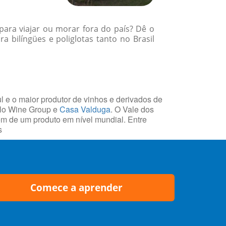
para viajar ou morar fora do país? Dê o
 bilíngües e poliglotas tanto no Brasil
l e o maior produtor de vinhos e derivados de
olo Wine Group e
Casa Valduga
. O Vale dos
gem de um produto em nível mundial. Entre
s
Comece a aprender