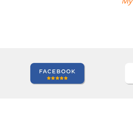
My wife likes the lessons and the teac
Seok Kwon
Curso de em Goiânia, CJ Selecta