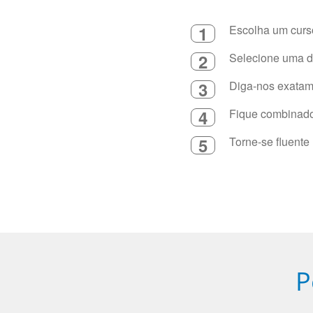
1
Escolha um curso
2
Selecione uma du
3
Diga-nos exatame
4
Fique combinado 
5
Torne-se fluente
P