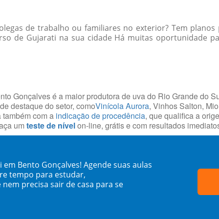
egas de trabalho ou familiares no exterior? Tem planos 
so de Gujarati na sua cidade Há muitas oportunidade para
ento Gonçalves é a maior produtora de uva do Rio Grande do Su
 de destaque do setor, como
Vinícola Aurora
, Vinhos Salton, Mi
ta também com a
indicação de procedência
, que qualifica a ori
 faça um
teste de nível
on-line, grátis e com resultados imediato
ti em Bento Gonçalves! Agende suas aulas
re tempo para estudar,
 nem precisa sair de casa para se