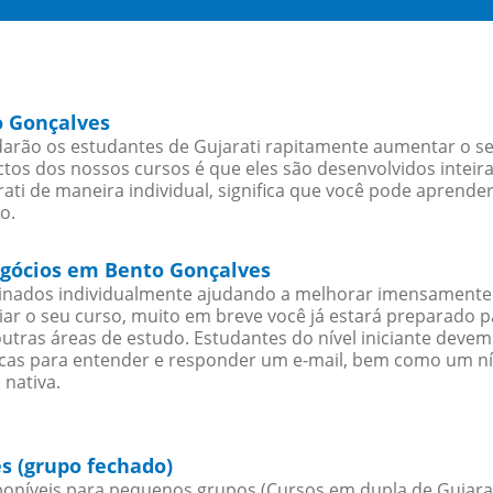
o Gonçalves
arão os estudantes de Gujarati rapitamente aumentar o seu
os dos nossos cursos é que eles são desenvolvidos inteir
ti de maneira individual, significa que você pode aprender
o.
negócios em Bento Gonçalves
sinados individualmente ajudando a melhorar imensamente
iciar o seu curso, muito em breve você já estará preparado
outras áreas de estudo. Estudantes do nível iniciante dev
ticas para entender e responder um e-mail, bem como um ní
 nativa.
s (grupo fechado)
oníveis para pequenos grupos (Cursos em dupla de Gujarat