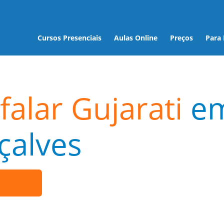
Cursos Presenciais
Aulas Online
Preços
Para
falar Gujarati
e
çalves