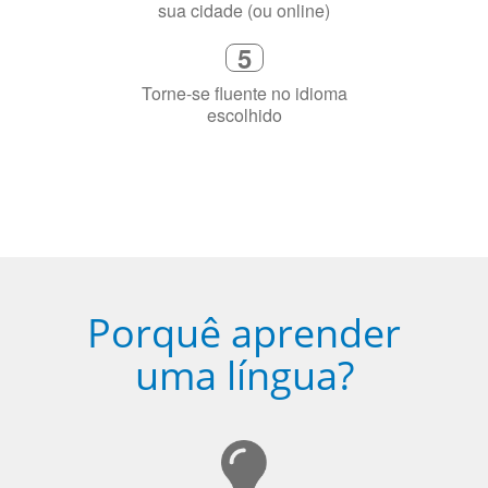
2
Selecione uma duração de curso
flexível que se ajuste à sua agenda
3
Diga-nos exatamente por que você
precisa aprender a língua
4
Fique combinado com um instrutor
de idioma nativo e certificado em
sua cidade (ou online)
5
Torne-se fluente no idioma
escolhido