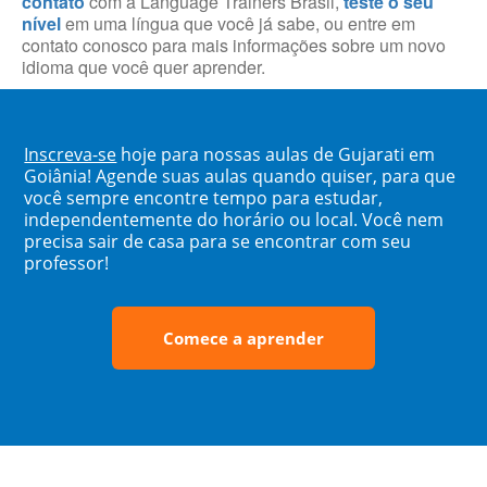
contato
com a Language Trainers Brasil,
teste o seu
nível
em uma língua que você já sabe, ou entre em
contato conosco para mais informações sobre um novo
idioma que você quer aprender.
Inscreva-se
hoje para nossas aulas de Gujarati em
Goiânia! Agende suas aulas quando quiser, para que
você sempre encontre tempo para estudar,
independentemente do horário ou local. Você nem
precisa sair de casa para se encontrar com seu
professor!
Comece a aprender