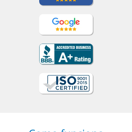
feito!””
Liya Kondratieva
Curso de Inglês em Orlando