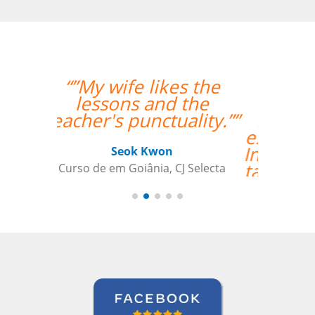
“”Lila está
absolutamente
satisfeita por ter um
excelente professor de
Inglês! Pontos positivos
também para a seleção
de alguém que fala
fluentemente russo
para ajudai ainda mais
Lila, para aquelas raras
ocasiões em que a
tradução pode
beneficiar a aquisição
de vocabulário. Bem