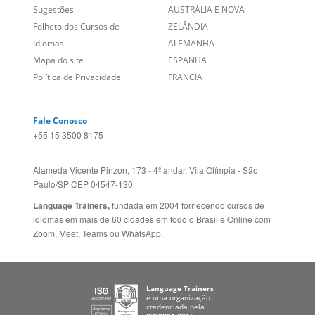
Links Relacionados
No mundo todo
Entre em contato
BRASIL
Sobre nós
PORTUGAL
Empregos
ESTADOS UNIDOS (EN)
/
Blog
ESTADOS UNIDOS (ES)
Social
CANADÁ (EN)
/
CANADÁ (FR)
Site Corporativo
REINO UNIDO E IRLANDA
Sugestões
AUSTRÁLIA E NOVA
Folheto dos Cursos de
ZELÂNDIA
Idiomas
ALEMANHA
Mapa do site
ESPANHA
Política de Privacidade
FRANCIA