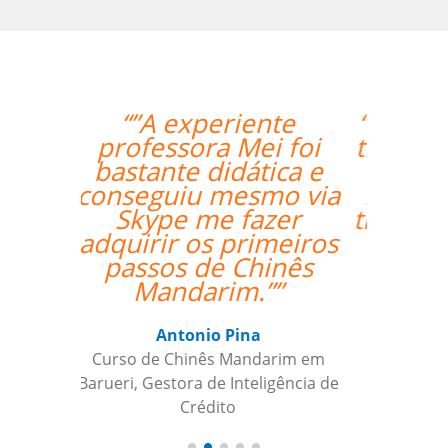
“”Amazing how quickly
the two weeks went by
and tomorrow is my
last day with Milena. I
thoroughly enjoyed my
classes and would
recommend her
anytime. ””
Roland Tschanz
Curso de Português em Manaus