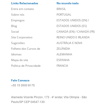
Sobre nós
PORTUGAL
Empregos
ESTADOS UNIDOS (EN)
/
Blog
ESTADOS UNIDOS (ES)
Social
CANADÁ (EN)
/
CANADÁ (FR)
Site Corporativo
REINO UNIDO E IRLANDA
Sugestões
AUSTRÁLIA E NOVA
Folheto dos Cursos de
ZELÂNDIA
Idiomas
ALEMANHA
Mapa do site
ESPANHA
Política de Privacidade
FRANCIA
Fale Conosco
+55 15 3500 8175
Alameda Vicente Pinzon, 173 - 4º andar, Vila Olímpia - São
Paulo/SP CEP 04547-130
Language Trainers,
fundada em 2004 fornecendo cursos de
idiomas em mais de 60 cidades em todo o Brasil e Online com