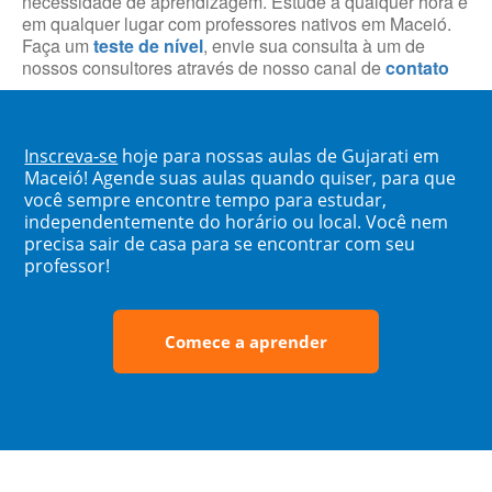
necessidade de aprendizagem. Estude a qualquer hora e
em qualquer lugar com professores nativos em Maceió.
Faça um
teste de nível
, envie sua consulta à um de
nossos consultores através de nosso canal de
contato
Inscreva-se
hoje para nossas aulas de Gujarati em
Maceió! Agende suas aulas quando quiser, para que
você sempre encontre tempo para estudar,
independentemente do horário ou local. Você nem
precisa sair de casa para se encontrar com seu
professor!
Comece a aprender