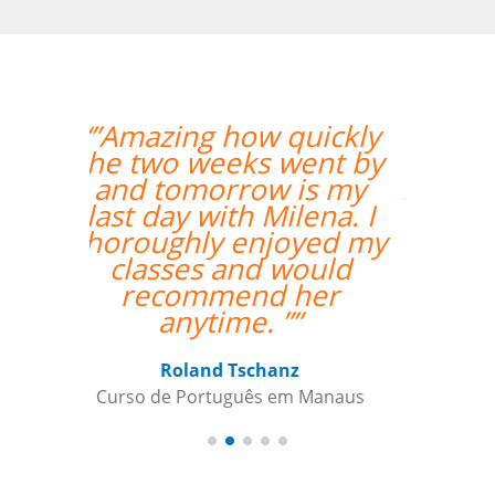
“”Everything is going
amazing! Thanks so
much for your help!””
Nathan Miller
Curso de em Manaus