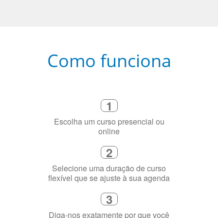
Como funciona
1
Escolha um curso presencial ou
online
2
Selecione uma duração de curso
flexível que se ajuste à sua agenda
3
Diga-nos exatamente por que você
precisa aprender a língua
4
Fique combinado com um instrutor
de idioma nativo e certificado em