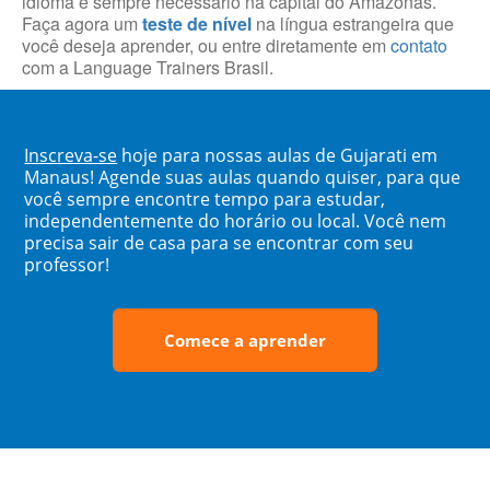
idioma é sempre necessário na capital do Amazonas.
Faça agora um
teste de nível
na língua estrangeira que
você deseja aprender, ou entre diretamente em
contato
com a Language Trainers Brasil.
Inscreva-se
hoje para nossas aulas de Gujarati em
Manaus! Agende suas aulas quando quiser, para que
você sempre encontre tempo para estudar,
independentemente do horário ou local. Você nem
precisa sair de casa para se encontrar com seu
professor!
Comece a aprender