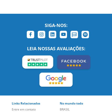
LEIA NOSSAS AVALIAÇÕES:
Links Relacionados
No mundo todo
Entre em contato
BRASIL
Sobre nós
PORTUGAL
Empregos
ESTADOS UNIDOS (EN)
/
Blog
ESTADOS UNIDOS (ES)
Social
CANADÁ (EN)
/
CANADÁ (FR)
Site Corporativo
REINO UNIDO E IRLANDA