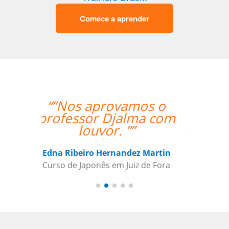
Comece a aprender
“”Everything is going
amazing! Thanks so
much for your help!””
Nathan Miller
Curso de em Manaus