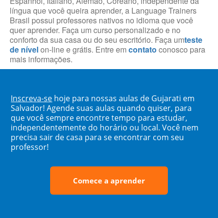
Espanhol, Italiano, Alemão, Coreano, independente da
língua que você queira aprender, a Language Trainers
Brasil possui professores nativos no idioma que você
quer aprender. Faça um curso personalizado e no
conforto da sua casa ou do seu escritório. Faça um
teste
de nível
on-line e grátis. Entre em
contato
conosco para
mais informações.
Inscreva-se
hoje para nossas aulas de Gujarati em
Salvador! Agende suas aulas quando quiser, para
que você sempre encontre tempo para estudar,
independentemente do horário ou local. Você nem
precisa sair de casa para se encontrar com seu
professor!
Comece a aprender