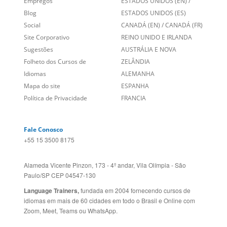
Empregos
ESTADOS UNIDOS (EN)
/
Blog
ESTADOS UNIDOS (ES)
Social
CANADÁ (EN)
/
CANADÁ (FR)
Site Corporativo
REINO UNIDO E IRLANDA
Sugestões
AUSTRÁLIA E NOVA
Folheto dos Cursos de
ZELÂNDIA
Idiomas
ALEMANHA
Mapa do site
ESPANHA
Política de Privacidade
FRANCIA
Fale Conosco
+55 15 3500 8175
Alameda Vicente Pinzon, 173 - 4º andar, Vila Olímpia - São
Paulo/SP CEP 04547-130
Language Trainers,
fundada em 2004 fornecendo cursos de
idiomas em mais de 60 cidades em todo o Brasil e Online com
Zoom, Meet, Teams ou WhatsApp.