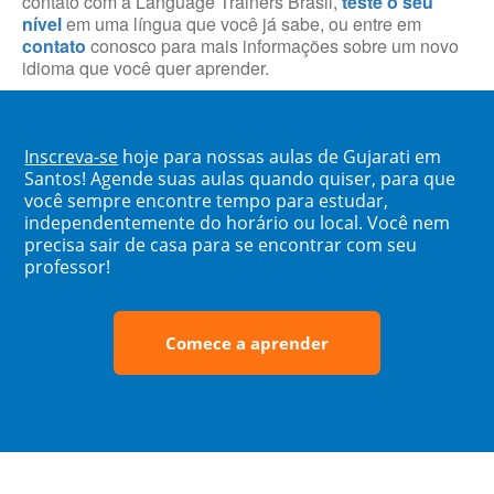
contato com a Language Trainers Brasil,
teste o seu
nível
em uma língua que você já sabe, ou entre em
contato
conosco para mais informações sobre um novo
idioma que você quer aprender.
Inscreva-se
hoje para nossas aulas de Gujarati em
Santos! Agende suas aulas quando quiser, para que
você sempre encontre tempo para estudar,
independentemente do horário ou local. Você nem
precisa sair de casa para se encontrar com seu
professor!
Comece a aprender