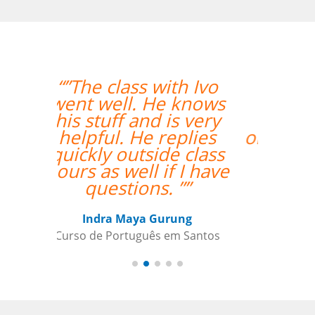
“”Estou amando
minhas aulas de
italiano, muito
organizado o trabalho
de vcs””
Beatris Castro
Curso de Italiano em Santos