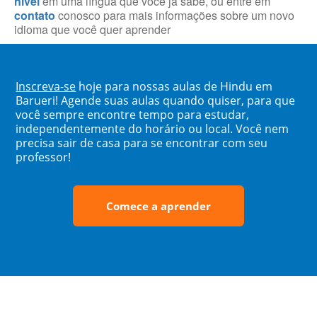
nível
em uma língua que você já sabe, ou entre em
contato
conosco para mais informações sobre um novo
idioma que você quer aprender
Inscreva-se
hoje para nossas aulas de Hindu em
Barueri! Agende suas aulas quando quiser, para que
você sempre encontre tempo para estudar,
independentemente do horário ou local. Você nem
precisa sair de casa para se encontrar com seu
professor!
Comece a aprender