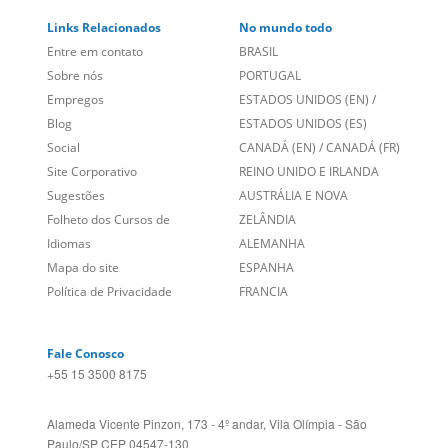
Links Relacionados
No mundo todo
Entre em contato
BRASIL
Sobre nós
PORTUGAL
Empregos
ESTADOS UNIDOS (EN)
/
Blog
ESTADOS UNIDOS (ES)
Social
CANADÁ (EN)
/
CANADÁ (FR)
Site Corporativo
REINO UNIDO E IRLANDA
Sugestões
AUSTRÁLIA E NOVA
Folheto dos Cursos de
ZELÂNDIA
Idiomas
ALEMANHA
Mapa do site
ESPANHA
Política de Privacidade
FRANCIA
Fale Conosco
+55 15 3500 8175
Alameda Vicente Pinzon, 173 - 4º andar, Vila Olímpia - São
Paulo/SP CEP 04547-130