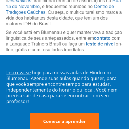
o
stammtisch
, tradicional reunião de associações na
Rua
15 de Novembro
, e frequentes reuniões no
Centro de
Tradições Gaúchas
. Ou seja, o multiculturalismo marca a
vida dos habitantes desta cidade, que tem um dos
maiores IDH do Brasil.
Se você está em Blumenau e quer manter viva a tradição
linguística de seus antepassados, entre em
contato
com
a Language Trainers Brasil ou faça um
teste de nível
on-
line, grátis e com resultados imediatos
Inscreva-se
hoje para nossas aulas de Hindu em
Blumenau! Agende suas aulas quando quiser, para
que você sempre encontre tempo para estudar,
independentemente do horário ou local. Você nem
precisa sair de casa para se encontrar com seu
professor!
Comece a aprender