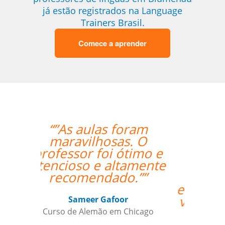
já estão registrados na Language
Trainers Brasil.
Comece a aprender
ram
“”Everything went
. O
excellently! The
timo e
teacher/student
amente
relationship has
.””
already been
established, and it's a
very positive one for
me.””
hicago