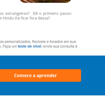
gos estrangeiros? Dê o primeiro passo:
 Hindu Vai ficar fora dessa?
sos personalizados, flexíveis e focados em sua
á. Faça um
teste de nível
, envie sua consulta à
Comece a aprender