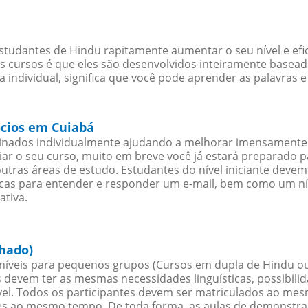
studantes de Hindu rapitamente aumentar o seu nível e efi
cursos é que eles são desenvolvidos inteiramente baseado
individual, significa que você pode aprender as palavras e
ócios em Cuiabá
sinados individualmente ajudando a melhorar imensamente
iciar o seu curso, muito em breve você já estará preparado
outras áreas de estudo. Estudantes do nível iniciante dev
ticas para entender e responder um e-mail, bem como um ní
ativa.
hado)
íveis para pequenos grupos (Cursos em dupla de Hindu ou
 devem ter as mesmas necessidades linguísticas, possibil
. Todos os participantes devem ser matriculados ao mesm
es ao mesmo tempo. De toda forma, as aulas de demonstr