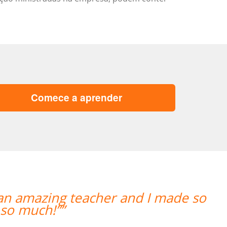
Comece a aprender
“”Lila está absolutamente satisfeit
também para a seleção de alguém 
para aquelas raras ocasiões em qu