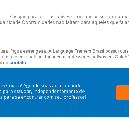
erior? Viajar para outros países? Comunicar-se com ami
ua cidade Oportunidades não faltam para aqueles que falam
utra língua estrangeira. A Language Trainers Brasil possui cur
r hora e em qualquer lugar com professores nativos em Cuiab
al de
contato
em Cuiabá! Agende suas aulas quando
o para estudar, independentemente do
sa para se encontrar com seu professor!