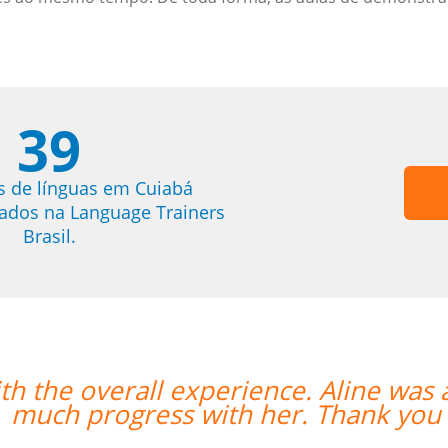
39
s de línguas em Cuiabá
trados na Language Trainers
Brasil.
 was an amazing teacher and I made so
ou so much!””