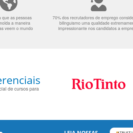
a que as pessoas
70% dos recrutadores de emprego consid
molda a maneira
bilinguismo uma qualidade extremame
as veem o mundo
impressionante nos candidatos a empr
renciais
ial de cursos para
LEIA NOSSAS