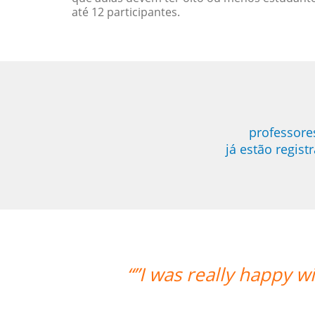
até 12 participantes.
professore
já estão regis
y with the overall experience. Aline
much progress with her. Thank y