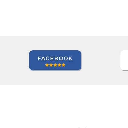
Paloma Kilchenmann
Curso de Português em Cuiabá