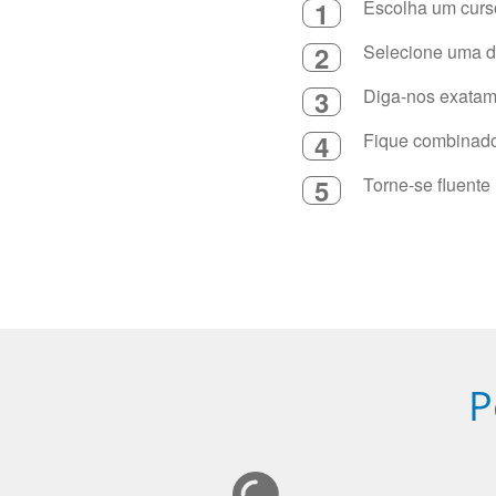
1
Escolha um curso
2
Selecione uma du
3
Diga-nos exatame
4
Fique combinado 
5
Torne-se fluente
P