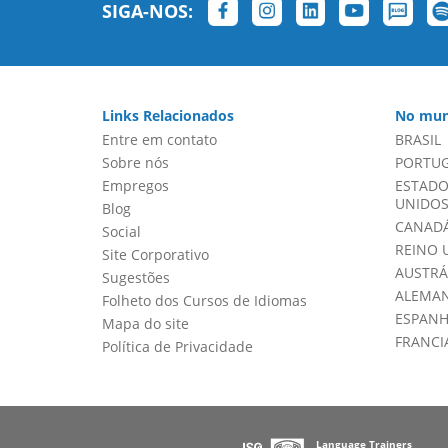
SIGA-NOS:
Links Relacionados
No mun
Entre em contato
BRASIL
Sobre nós
PORTU
Empregos
ESTADO
UNIDOS 
Blog
CANADÁ
Social
REINO 
Site Corporativo
AUSTRÁ
Sugestões
ALEMA
Folheto dos Cursos de Idiomas
ESPAN
Mapa do site
FRANCI
Política de Privacidade