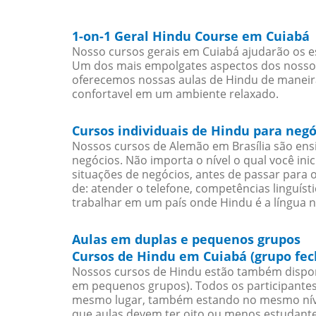
1-on-1 Geral Hindu Course em Cuiabá
Nosso cursos gerais em Cuiabá ajudarão os e
Um dos mais empolgates aspectos dos nossos 
oferecemos nossas aulas de Hindu de maneira 
confortavel em um ambiente relaxado.
Cursos individuais de Hindu para neg
Nossos cursos de Alemão em Brasília são en
negócios. Não importa o nível o qual você in
situações de negócios, antes de passar para 
de: atender o telefone, competências linguís
trabalhar em um país onde Hindu é a língua n
Aulas em duplas e pequenos grupos
Cursos de Hindu em Cuiabá (grupo fec
Nossos cursos de Hindu estão também dispon
em pequenos grupos). Todos os participantes
mesmo lugar, também estando no mesmo nível
que aulas devem ter oito ou menos estudant