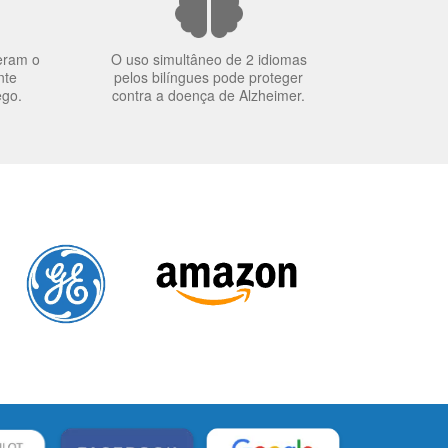
eram o
O uso simultâneo de 2 idiomas
nte
pelos bilíngues pode proteger
ego.
contra a doença de Alzheimer.