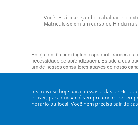
Você está planejando trabalhar no ext
Matricule-se em um curso de Hindu na s
Esteja em dia com inglês, espanhol, francês ou o
necessidade de aprendizagem. Estude a qualque
um de nossos consultores através de nosso can
Inscreva-se
hoje para nossas aulas de Hindu 
quiser, para que você sempre encontre temp
horário ou local. Você nem precisa sair de ca