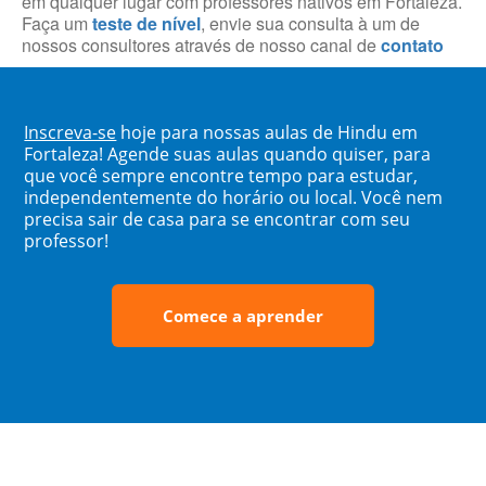
em qualquer lugar com professores nativos em Fortaleza.
Faça um
teste de nível
, envie sua consulta à um de
nossos consultores através de nosso canal de
contato
Inscreva-se
hoje para nossas aulas de Hindu em
Fortaleza! Agende suas aulas quando quiser, para
que você sempre encontre tempo para estudar,
independentemente do horário ou local. Você nem
precisa sair de casa para se encontrar com seu
professor!
Comece a aprender