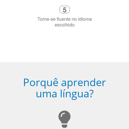
4
Fique combinado com um instrutor
de idioma nativo e certificado em
sua cidade (ou online)
5
Torne-se fluente no idioma
escolhido
Porquê aprender
uma língua?