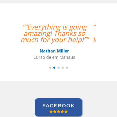
“”I had my second class
with Carol and it was
lovely. I am very happy
to have her as my
teacher and I am
looking forward to
more classes with her.
””
Ariana Maher
Curso de Português em Florianópolis