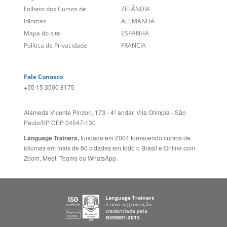
Empregos
ESTADOS UNIDOS (EN)
/
Blog
ESTADOS UNIDOS (ES)
Social
CANADÁ (EN)
/
CANADÁ (FR)
Site Corporativo
REINO UNIDO E IRLANDA
Sugestões
AUSTRÁLIA E NOVA
Folheto dos Cursos de
ZELÂNDIA
Idiomas
ALEMANHA
Mapa do site
ESPANHA
Política de Privacidade
FRANCIA
Fale Conosco
+55 15 3500 8175
Alameda Vicente Pinzon, 173 - 4º andar, Vila Olímpia - São
Paulo/SP CEP 04547-130
Language Trainers,
fundada em 2004 fornecendo cursos de
idiomas em mais de 60 cidades em todo o Brasil e Online com
Zoom, Meet, Teams ou WhatsApp.