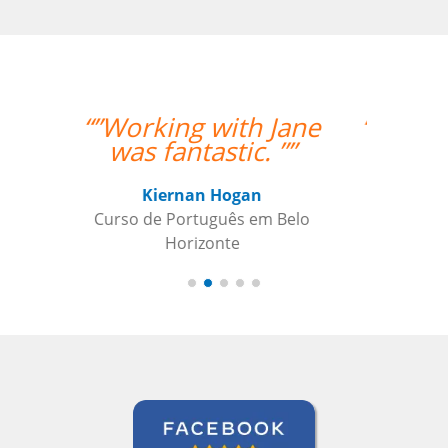
“” Destaco o trabalho
do Professor Enrico,
que sempre foi
extremamente
pontual.””
Reginaldo Pontirolli
Curso de Italiano em Guarulhos,
Commander (Colonel), Brazilian Air
Force Base, São Paulo (Força Aérea
Brasileira)