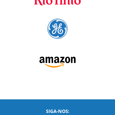
A Language Trainers é fornecedora preferencial de
cursos para