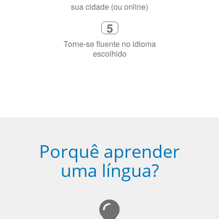
precisa aprender a língua
4
Fique combinado com um instrutor
de idioma nativo e certificado em
sua cidade (ou online)
5
Torne-se fluente no idioma
escolhido
Porquê aprender