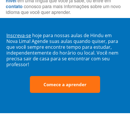
nível
em uma língua que você já sabe, ou entre em
contato
conosco para mais informações sobre um novo
idioma que você quer aprender.
Inscreva-se
hoje para nossas aulas de Hindu em
Nova Lima! Agende suas aulas quando quiser, para
que você sempre encontre tempo para estudar,
independentemente do horário ou local. Você nem
precisa sair de casa para se encontrar com seu
professor!
Comece a aprender