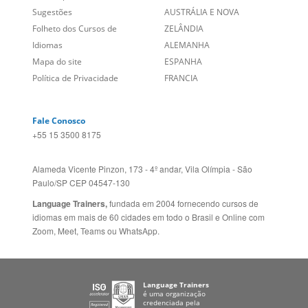
Sobre nós
PORTUGAL
Empregos
ESTADOS UNIDOS (EN)
/
Blog
ESTADOS UNIDOS (ES)
Social
CANADÁ (EN)
/
CANADÁ (FR)
Site Corporativo
REINO UNIDO E IRLANDA
Sugestões
AUSTRÁLIA E NOVA
Folheto dos Cursos de
ZELÂNDIA
Idiomas
ALEMANHA
Mapa do site
ESPANHA
Política de Privacidade
FRANCIA
Fale Conosco
+55 15 3500 8175
Alameda Vicente Pinzon, 173 - 4º andar, Vila Olímpia - São
Paulo/SP CEP 04547-130
Language Trainers,
fundada em 2004 fornecendo cursos de
idiomas em mais de 60 cidades em todo o Brasil e Online com