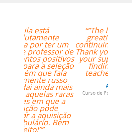
“”The lesson went
great! We will be
continuing the lessons.
Thank you so much for
your support and for
finding the best
teacher for me. ””
Ami Alsh
Curso de Português em Belém