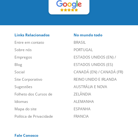
Blog
ESTADOS UNIDOS (ES)
Social
CANADÁ (EN)
/
CANADÁ (FR)
Site Corporativo
REINO UNIDO E IRLANDA
Sugestões
AUSTRÁLIA E NOVA
Folheto dos Cursos de
ZELÂNDIA
Idiomas
ALEMANHA
Mapa do site
ESPANHA
Política de Privacidade
FRANCIA
Fale Conosco
+55 15 3500 8175
Alameda Vicente Pinzon, 173 - 4º andar, Vila Olímpia - São
Paulo/SP CEP 04547-130
Language Trainers,
fundada em 2004 fornecendo cursos de
idiomas em mais de 60 cidades em todo o Brasil e Online com
Zoom, Meet, Teams ou WhatsApp.