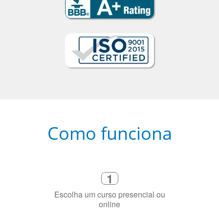
Como funciona
1
Escolha um curso presencial ou
online
2
Selecione uma duração de curso
flexível que se ajuste à sua agenda
3
Diga-nos exatamente por que você
precisa aprender a língua