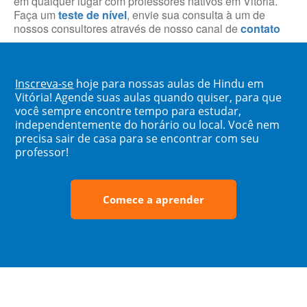
em qualquer lugar com professores nativos em Vitória.
Faça um
teste de nível
, envie sua consulta à um de
nossos consultores através de nosso canal de
contato
Inscreva-se
hoje para nossas aulas de Hindu em
Vitória! Agende suas aulas quando quiser, para que
você sempre encontre tempo para estudar,
independentemente do horário ou local. Você nem
precisa sair de casa para se encontrar com seu
professor!
Comece a aprender