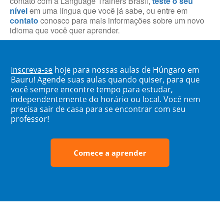
contato com a Language Trainers Brasil,
teste o seu
nível
em uma língua que você já sabe, ou entre em
contato
conosco para mais informações sobre um novo
idioma que você quer aprender.
Inscreva-se
hoje para nossas aulas de Húngaro em
Bauru! Agende suas aulas quando quiser, para que
você sempre encontre tempo para estudar,
independentemente do horário ou local. Você nem
precisa sair de casa para se encontrar com seu
professor!
Comece a aprender