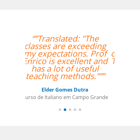
“”The lesson went
great! We will be
continuing the lessons.
Thank you so much for
your support and for
finding the best
teacher for me. ””
Ami Alsh
Curso de Português em Belém