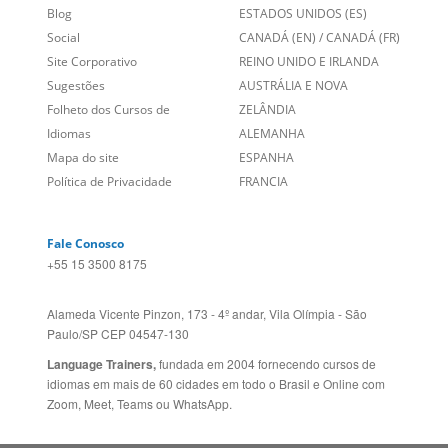
Empregos
ESTADOS UNIDOS (EN)
/
Blog
ESTADOS UNIDOS (ES)
Social
CANADÁ (EN)
/
CANADÁ (FR)
Site Corporativo
REINO UNIDO E IRLANDA
Sugestões
AUSTRÁLIA E NOVA
Folheto dos Cursos de
ZELÂNDIA
Idiomas
ALEMANHA
Mapa do site
ESPANHA
Política de Privacidade
FRANCIA
Fale Conosco
+55 15 3500 8175
Alameda Vicente Pinzon, 173 - 4º andar, Vila Olímpia - São
Paulo/SP CEP 04547-130
Language Trainers,
fundada em 2004 fornecendo cursos de
idiomas em mais de 60 cidades em todo o Brasil e Online com
Zoom, Meet, Teams ou WhatsApp.