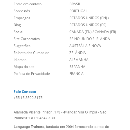
Social
CANADÁ (EN)
/
CANADÁ (FR)
Site Corporativo
REINO UNIDO E IRLANDA
Sugestões
AUSTRÁLIA E NOVA
Folheto dos Cursos de
ZELÂNDIA
Idiomas
ALEMANHA
Mapa do site
ESPANHA
Política de Privacidade
FRANCIA
Fale Conosco
+55 15 3500 8175
Alameda Vicente Pinzon, 173 - 4º andar, Vila Olímpia - São
Paulo/SP CEP 04547-130
Language Trainers,
fundada em 2004 fornecendo cursos de
idiomas em mais de 60 cidades em todo o Brasil e Online com
Zoom, Meet, Teams ou WhatsApp.