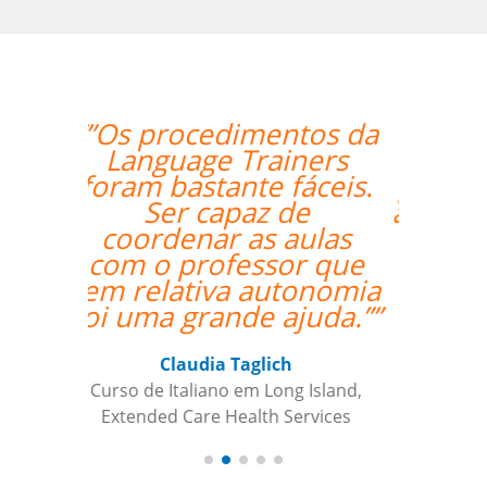
“”As aulas foram
maravilhosas. O
professor foi ótimo e
atencioso e altamente
recomendado.””
Sameer Gafoor
Curso de Alemão em Chicago