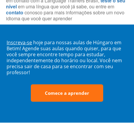
em contato com a Language Trainers Brasil,
teste o seu
nível
em uma língua que você já sabe, ou entre em
contato
conosco para mais informações sobre um novo
idioma que você quer aprender
Inscreva-se
hoje para nossas aulas de Húngaro em
Betim! Agende suas aulas quando quiser, para que
você sempre encontre tempo para estudar,
independentemente do horário ou local. Você nem
precisa sair de casa para se encontrar com seu
professor!
Comece a aprender