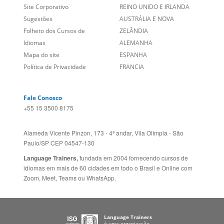
Entre em contato
BRASIL
Sobre nós
PORTUGAL
Empregos
ESTADOS UNIDOS (EN)
/
Blog
ESTADOS UNIDOS (ES)
Social
CANADÁ (EN)
/
CANADÁ (FR)
Site Corporativo
REINO UNIDO E IRLANDA
Sugestões
AUSTRÁLIA E NOVA
Folheto dos Cursos de
ZELÂNDIA
Idiomas
ALEMANHA
Mapa do site
ESPANHA
Política de Privacidade
FRANCIA
Fale Conosco
+55 15 3500 8175
Alameda Vicente Pinzon, 173 - 4º andar, Vila Olímpia - São
Paulo/SP CEP 04547-130
Language Trainers,
fundada em 2004 fornecendo cursos de