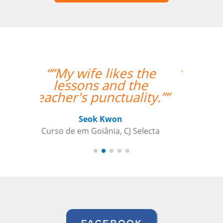
“” Destaco o trabalho
do Professor Enrico,
que sempre foi
extremamente
pontual.””
Reginaldo Pontirolli
Curso de Italiano em Guarulhos,
Commander (Colonel), Brazilian Air
Force Base, São Paulo (Força Aérea
Brasileira)