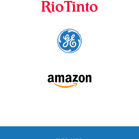
preferenciais
A Language Trainers é fornecedora preferencial de
cursos para