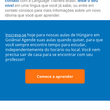
contato
com a Language Trainers Brasil,
teste o seu
nível
em uma língua que você já sabe, ou entre em
contato conosco para mais informações sobre um novo
idioma que você quer aprender.
Inscreva-se
hoje para nossas aulas de Húngaro em
Goiânia! Agende suas aulas quando quiser, para que
você sempre encontre tempo para estudar,
independentemente do horário ou local. Você nem
precisa sair de casa para se encontrar com seu
professor!
Comece a aprender