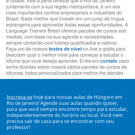
à cidade, vale a pena lembrar que o Rio de Janeiro
juntamente com a sua região metropolitana, é um dos
mais importantes centros empresariais e industriais do
Brasil. Nada melhor que investir em um curso de língua
estrangeira para aproveitar todas essas oportunidades. A
Language Trainers Brasil oferece pacotes de cursos sob
medida, com base na sua agenda e necessidades,
sempre contando com tutores qualificados e nativos.
Faça um de nossos
testes de nível
on-line e grátis para
descobrir qual o melhor nível para começar a estudar o
idioma que você deseja aprender. Entre em
contato
caso
tenha dúvidas sobre nossos vários pacotes de cursos de
idiomas, todos personalizados para melhor lhe atender.
Inscreva-se
hoje para nossas aulas de Húngaro em
Rio de Janeiro! Agende suas aulas quando quiser,
para que você sempre encontre tempo para estudar,
independentemente do horário ou local. Você nem
precisa sair de casa para se encontrar com seu
professor!