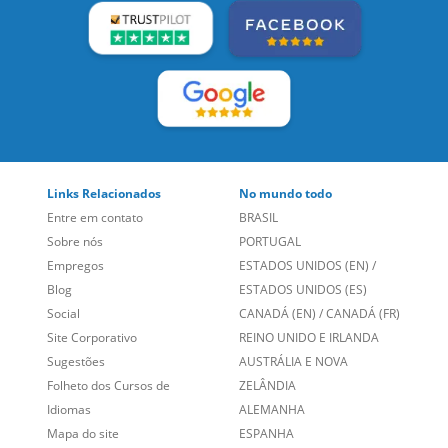
LEIA NOSSAS AVALIAÇÕES:
Links Relacionados
No mundo todo
Entre em contato
BRASIL
Sobre nós
PORTUGAL
Empregos
ESTADOS UNIDOS (EN)
/
Blog
ESTADOS UNIDOS (ES)
Social
CANADÁ (EN)
/
CANADÁ (FR)
Site Corporativo
REINO UNIDO E IRLANDA
Sugestões
AUSTRÁLIA E NOVA
Folheto dos Cursos de
ZELÂNDIA