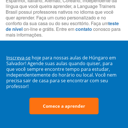
Espanhol, Italiano, Alemão, Coreano, independente da
língua que você queira aprender, a Language Trainers
Brasil possui professores nativos no idioma que você
quer aprender. Faça um curso personalizado e no
conforto da sua casa ou do seu escritório. Faça um
teste
de nível
on-line e grátis. Entre em
contato
conosco para
mais informações.
Inscreva-se
hoje para nossas aulas de Húngaro em
Salvador! Agende suas aulas quando quiser, para
que você sempre encontre tempo para estudar,
independentemente do horário ou local. Você nem
precisa sair de casa para se encontrar com seu
professor!
Comece a aprender