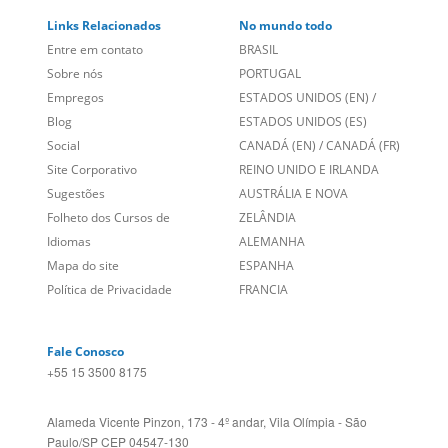
Empregos
ESTADOS UNIDOS (EN)
/
Blog
ESTADOS UNIDOS (ES)
Social
CANADÁ (EN)
/
CANADÁ (FR)
Site Corporativo
REINO UNIDO E IRLANDA
Sugestões
AUSTRÁLIA E NOVA
Folheto dos Cursos de
ZELÂNDIA
Idiomas
ALEMANHA
Mapa do site
ESPANHA
Política de Privacidade
FRANCIA
Fale Conosco
+55 15 3500 8175
Alameda Vicente Pinzon, 173 - 4º andar, Vila Olímpia - São
Paulo/SP CEP 04547-130
Language Trainers,
fundada em 2004 fornecendo cursos de
idiomas em mais de 60 cidades em todo o Brasil e Online com
Zoom, Meet, Teams ou WhatsApp.