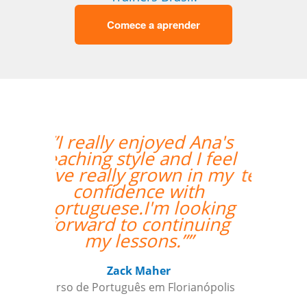
Comece a aprender
“”My wife likes the
lessons and the
teacher's punctuality.””
Seok Kwon
Curso de em Goiânia, CJ Selecta