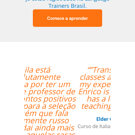
Trainers Brasil.
Comece a aprender
“”Translated: "The
classes are exceeding
my expectations. Prof
Enrico is excellent and
has a lot of useful
teaching methods."””
Elder Gomes Dutra
Curso de Italiano em Campo Grande