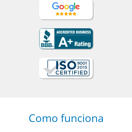
Como funciona
1
Escolha um curso presencial ou
online
2
Selecione uma duração de curso
flexível que se ajuste à sua agenda