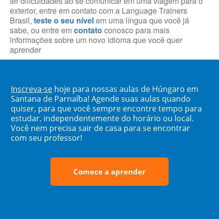
ter dificuldades ao se comunicar em uma viagem para o
exterior, entre em contato com a Language Trainers
Brasil,
teste o seu nível
em uma língua que você já
sabe, ou entre em
contato
conosco para mais
informações sobre um novo idioma que você quer
aprender
Inscreva-se
hoje para nossas aulas de Húngaro em
Santana de Parnaíba! Agende suas aulas quando
quiser, para que você sempre encontre tempo para
estudar, independentemente do horário ou local.
Você nem precisa sair de casa para se encontrar
com seu professor!
Comece a aprender