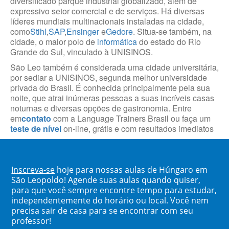
diversificado parque industrial globalizado, além de
expressivo setor comercial e de serviços. Há diversas
líderes mundiais multinacionais instaladas na cidade,
como
Stihl
,
SAP
,
Ensinger
e
Gedore
. Situa-se também, na
cidade, o maior polo de
informática
do estado do Rio
Grande do Sul, vinculado à UNISINOS.
São Leo também é considerada uma cidade universitária,
por sediar a UNISINOS, segunda melhor universidade
privada do Brasil. É conhecida principalmente pela sua
noite, que atrai inúmeras pessoas a suas incríveis casas
noturnas e diversas opções de gastronomia. Entre
em
contato
com a Language Trainers Brasil ou faça um
teste de nível
on-line, grátis e com resultados imediatos
Inscreva-se
hoje para nossas aulas de Húngaro em
São Leopoldo! Agende suas aulas quando quiser,
para que você sempre encontre tempo para estudar,
independentemente do horário ou local. Você nem
precisa sair de casa para se encontrar com seu
professor!