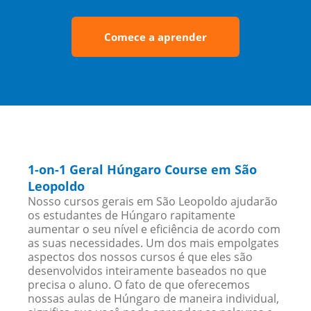
Comece a aprender
1-on-1 Geral Húngaro Course em São
Leopoldo
Nosso cursos gerais em São Leopoldo ajudarão
os estudantes de Húngaro rapitamente
aumentar o seu nível e eficiência de acordo com
as suas necessidades. Um dos mais empolgates
aspectos dos nossos cursos é que eles são
desenvolvidos inteiramente baseados no que
precisa o aluno. O fato de que oferecemos
nossas aulas de Húngaro de maneira individual,