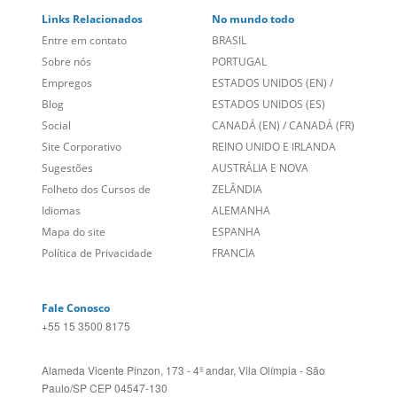
Empregos
ESTADOS UNIDOS (EN)
/
Blog
ESTADOS UNIDOS (ES)
Social
CANADÁ (EN)
/
CANADÁ (FR)
Site Corporativo
REINO UNIDO E IRLANDA
Sugestões
AUSTRÁLIA E NOVA
Folheto dos Cursos de
ZELÂNDIA
Idiomas
ALEMANHA
Mapa do site
ESPANHA
Política de Privacidade
FRANCIA
Fale Conosco
+55 15 3500 8175
Alameda Vicente Pinzon, 173 - 4º andar, Vila Olímpia - São
Paulo/SP CEP 04547-130
Language Trainers,
fundada em 2004 fornecendo cursos de
idiomas em mais de 60 cidades em todo o Brasil e Online com
Zoom, Meet, Teams ou WhatsApp.