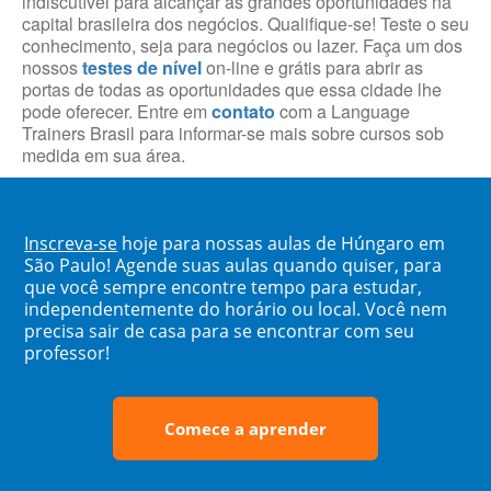
indiscutível para alcançar as grandes oportunidades na
capital brasileira dos negócios. Qualifique-se! Teste o seu
conhecimento, seja para negócios ou lazer. Faça um dos
nossos
testes de nível
on-line e grátis para abrir as
portas de todas as oportunidades que essa cidade lhe
pode oferecer. Entre em
contato
com a Language
Trainers Brasil para informar-se mais sobre cursos sob
medida em sua área.
Inscreva-se
hoje para nossas aulas de Húngaro em
São Paulo! Agende suas aulas quando quiser, para
que você sempre encontre tempo para estudar,
independentemente do horário ou local. Você nem
precisa sair de casa para se encontrar com seu
professor!
Comece a aprender