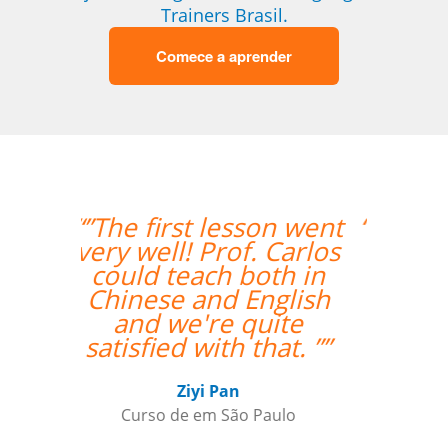
Trainers Brasil.
Comece a aprender
“”I am very happy with
Jane, I love our
lessons.””
Roland Tschanz
Curso de em Belo Horizonte