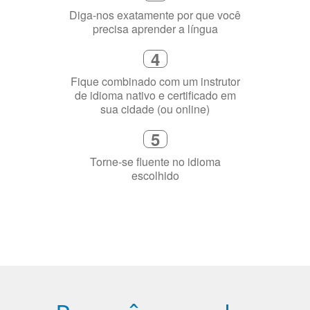
Selecione uma duração de curso
flexível que se ajuste à sua agenda
3
Diga-nos exatamente por que você
precisa aprender a língua
4
Fique combinado com um instrutor
de idioma nativo e certificado em
sua cidade (ou online)
5
Torne-se fluente no idioma
escolhido