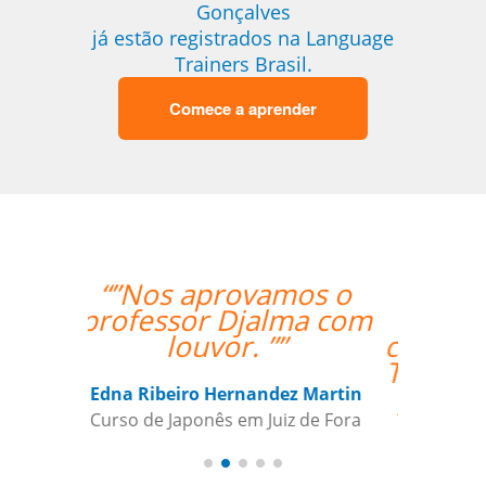
Gonçalves
já estão registrados na Language
Trainers Brasil.
Comece a aprender
“”The lesson went
great! We will be
continuing the lessons.
Thank you so much for
your support and for
finding the best
teacher for me. ””