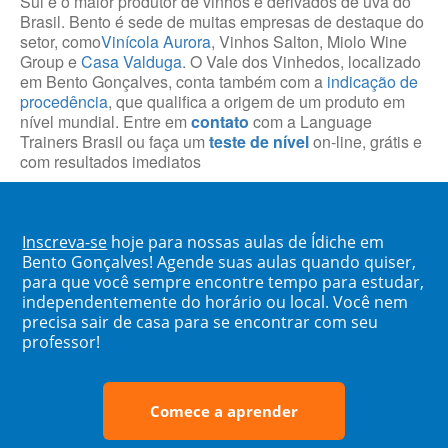
Sul e o maior produtor de vinhos e derivados de uva do
Brasil. Bento é sede de muitas empresas de destaque do
setor, como
Vinícola Aurora
, Vinhos Salton, Miolo Wine
Group e
Casa Valduga
. O Vale dos Vinhedos, localizado
em Bento Gonçalves, conta também com a
indicação de
procedência
, que qualifica a origem de um produto em
nível mundial. Entre em
contato
com a Language
Trainers Brasil ou faça um
teste de nível
on-line, grátis e
com resultados imediatos
Inscreva-se
hoje para nossas aulas de Ídiche em
Bento Gonçalves! Agende suas aulas quando quiser,
para que você sempre encontre tempo para estudar,
independentemente do horário ou local. Você nem
precisa sair de casa para se encontrar com seu
professor!
Comece a aprender