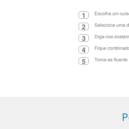
1
Escolha um curso
2
Selecione uma du
3
Diga-nos exatame
4
Fique combinado 
5
Torne-se fluente
P