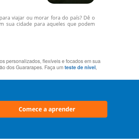
para viajar ou morar fora do país? Dê o
 em sua cidade para aqueles que podem
sos personalizados, flexíveis e focados em sua
atão dos Guararapes. Faça um
teste de nível
,
Comece a aprender