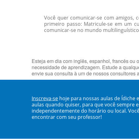
Você quer comunicar-se com amigos, col
primeiro passo: Matricule-se em um c
comunicar-se no mundo multilinguístico d
Esteja em dia com inglês, espanhol, francês ou o
necessidade de aprendizagem. Estude a qualque
envie sua consulta à um de nossos consultores 
Inscreva-se
hoje para nossas aulas de Ídiche
aulas quando quiser, para que você sempre 
independentemente do horário ou local. Você
encontrar com seu professor!