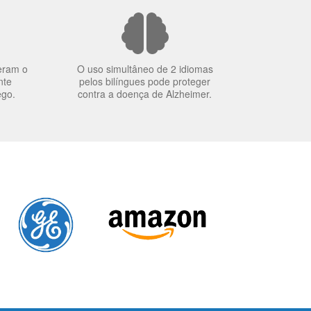
eram o
O uso simultâneo de 2 idiomas
nte
pelos bilíngues pode proteger
ego.
contra a doença de Alzheimer.