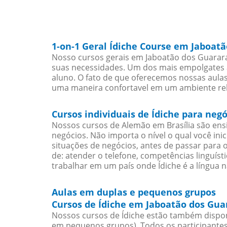
1-on-1 Geral Ídiche Course em Jaboat
Nosso cursos gerais em Jaboatão dos Guarara
suas necessidades. Um dos mais empolgates a
aluno. O fato de que oferecemos nossas aulas 
uma maneira confortavel em um ambiente re
Cursos individuais de Ídiche para ne
Nossos cursos de Alemão em Brasília são en
negócios. Não importa o nível o qual você in
situações de negócios, antes de passar para 
de: atender o telefone, competências linguís
trabalhar em um país onde Ídiche é a língua n
Aulas em duplas e pequenos grupos
Cursos de Ídiche em Jaboatão dos Gua
Nossos cursos de Ídiche estão também dispon
em pequenos grupos). Todos os participantes