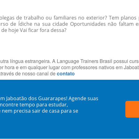
egas de trabalho ou familiares no exterior? Tem planos 
urso de Ídiche na sua cidade Oportunidades não faltam
e hoje Vai ficar fora dessa?
utra língua estrangeira. A Language Trainers Brasil possui cur
r hora e em qualquer lugar com professores nativos em Jabo
através de nosso canal de
contato
 em Jaboatão dos Guararapes! Agende suas
encontre tempo para estudar,
 nem precisa sair de casa para se