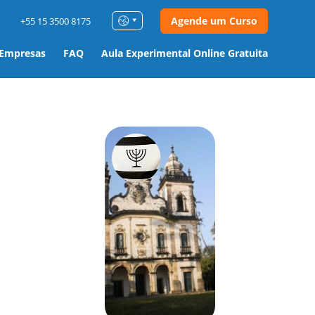
Agende um Curso
+55 15 3500 8175
 Empresas
FAQ
Aula Experimental Online Gratuita