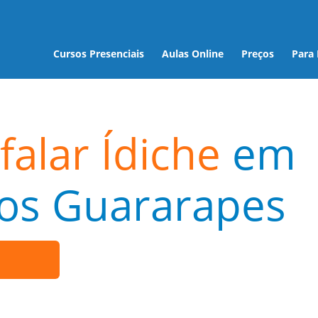
Cursos Presenciais
Aulas Online
Preços
Para
falar Ídiche
em
dos Guararapes