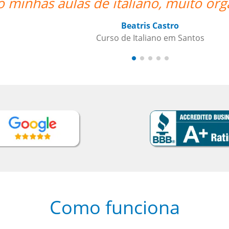
izado o trabalho de vcs””
“”A
Como funciona