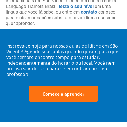
internacionais em São Vicente, entre em contato com a
Language Trainers Brasil,
teste o seu nível
em uma
língua que você já sabe, ou entre em
contato
conosco
para mais informações sobre um novo idioma que você
quer aprender.
Inscreva-se
hoje para nossas aulas de Ídiche em São
Vicente! Agende suas aulas quando quiser, para que
você sempre encontre tempo para estudar,
independentemente do horário ou local. Você nem
precisa sair de casa para se encontrar com seu
professor!
Comece a aprender