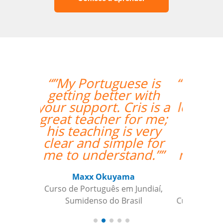
“”I had my second class
with Carol and it was
lovely. I am very happy
to have her as my
teacher and I am
looking forward to
more classes with her.
””
Ariana Maher
Curso de Português em Florianópolis