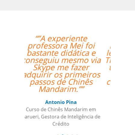
“”I took 40 hours of
Brazilian Portuguese
lessons with Language
Trainers in Manaus. My
teacher was a delight
and gave me lots of
constructive feedback.
Recommended. ””
Thomas Parker
Curso de Português em Manaus