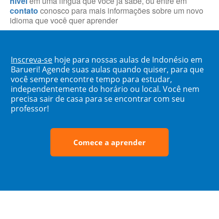
nível
em uma língua que você já sabe, ou entre em
contato
conosco para mais informações sobre um novo
idioma que você quer aprender
Inscreva-se
hoje para nossas aulas de Indonésio em
Barueri! Agende suas aulas quando quiser, para que
você sempre encontre tempo para estudar,
independentemente do horário ou local. Você nem
precisa sair de casa para se encontrar com seu
professor!
Comece a aprender