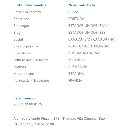
Sobre nós
PORTUGAL
Empregos
ESTADOS UNIDOS (EN)
/
Blog
ESTADOS UNIDOS (ES)
Social
CANADÁ (EN)
/
CANADÁ (FR)
Site Corporativo
REINO UNIDO E IRLANDA
Sugestões
AUSTRÁLIA E NOVA
Folheto dos Cursos de
ZELÂNDIA
Idiomas
ALEMANHA
Mapa do site
ESPANHA
Política de Privacidade
FRANCIA
Fale Conosco
+55 15 3500 8175
Alameda Vicente Pinzon, 173 - 4º andar, Vila Olímpia - São
Paulo/SP CEP 04547-130
Language Trainers,
fundada em 2004 fornecendo cursos de
idiomas em mais de 60 cidades em todo o Brasil e Online com