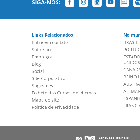
SIGA-NOS:
Links Relacionados
No mun
Entre em contato
BRASIL
Sobre nós
PORTU
Empregos
ESTADO
UNIDOS 
Blog
CANADÁ
Social
REINO 
Site Corporativo
AUSTRÁ
Sugestões
ALEMA
Folheto dos Cursos de Idiomas
ESPAN
Mapa do site
FRANCI
Política de Privacidade