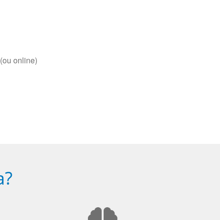
(ou online)
a?