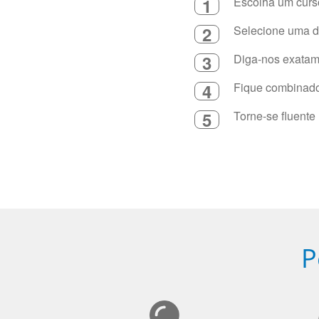
1
Escolha um curso
2
Selecione uma du
3
Diga-nos exatame
4
Fique combinado 
5
Torne-se fluente
P