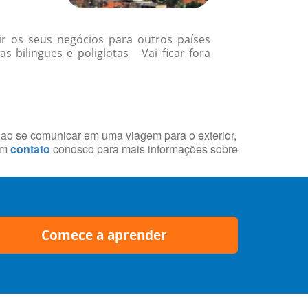
r os seus negócios para outros países
 bilingues e poliglotas Vai ficar fora
s ao se comunicar em uma viagem para o exterior,
em
contato
conosco para mais informações sobre
Comece a aprender