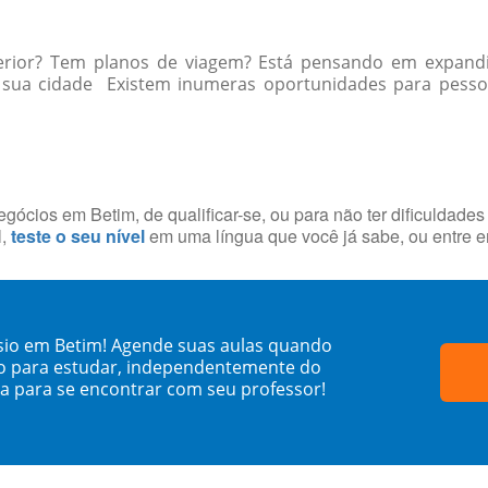
erior? Tem planos de viagem? Está pensando em expandi
 sua cidade Existem inumeras oportunidades para pessoas
ócios em Betim, de qualificar-se, ou para não ter dificuldade
l,
teste o seu nível
em uma língua que você já sabe, ou entre 
sio em Betim! Agende suas aulas quando
o para estudar, independentemente do
sa para se encontrar com seu professor!