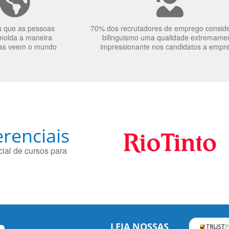
a que as pessoas
70% dos recrutadores de emprego consid
molda a maneira
bilinguismo uma qualidade extremame
as veem o mundo
impressionante nos candidatos a empr
renciais
ial de cursos para
LEIA NOSSAS