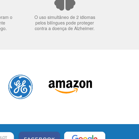
eram o
O uso simultâneo de 2 idiomas
nte
pelos bilíngues pode proteger
ego.
contra a doença de Alzheimer.