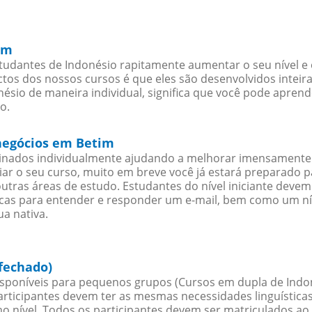
im
tudantes de Indonésio rapitamente aumentar o seu nível e 
os dos nossos cursos é que eles são desenvolvidos inteir
ésio de maneira individual, significa que você pode aprend
o.
 negócios em Betim
sinados individualmente ajudando a melhorar imensamente
iciar o seu curso, muito em breve você já estará preparado
outras áreas de estudo. Estudantes do nível iniciante dev
ticas para entender e responder um e-mail, bem como um ní
a nativa.
fechado)
sponíveis para pequenos grupos (Cursos em dupla de Indon
rticipantes devem ter as mesmas necessidades linguística
nível. Todos os participantes devem ser matriculados ao