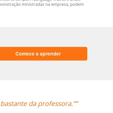
emonstração ministradas na empresa, podem
Comece a aprender
“”I am v