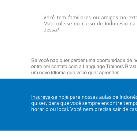
Você tem familiares ou amigos no ext
Matricule-se no curso de Indonésio na
dessa?
Se você não quer perder uma oportunidade de neg
entre em contato com a Language Trainers Brasi
um novo idioma que você quer aprender
Inscreva-se
hoje para nossas aulas de Indoné
quiser, para que você sempre encontre temp
horário ou local. Você nem precisa sair de ca