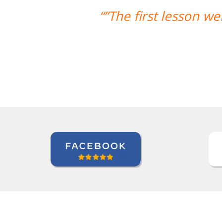
 went very well! Prof. Carlos could t
we're quite satisfied with t
Ziyi Pan
Curso de em São Paulo