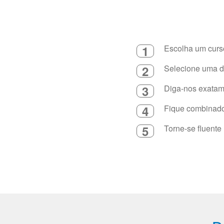
1
Escolha um curso
2
Selecione uma du
3
Diga-nos exatame
4
Fique combinado 
5
Torne-se fluente