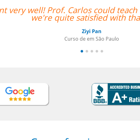
each both in Chinese and English and
hat. ””