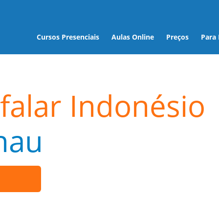
Cursos Presenciais
Aulas Online
Preços
Para
falar Indonésio
nau