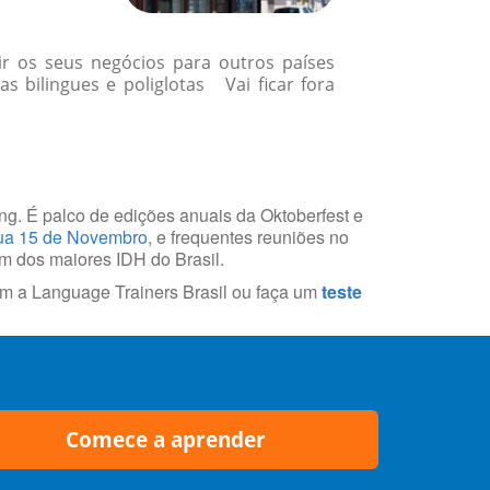
r os seus negócios para outros países
 bilingues e poliglotas Vai ficar fora
ring. É palco de edições anuais da Oktoberfest e
a 15 de Novembro
, e frequentes reuniões no
um dos maiores IDH do Brasil.
m a Language Trainers Brasil ou faça um
teste
Comece a aprender