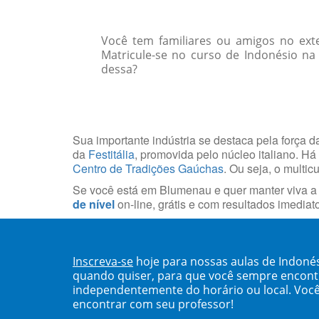
Você tem familiares ou amigos no ext
Matricule-se no curso de Indonésio na
dessa?
Sua importante indústria se destaca pela força da
da
Festitália
, promovida pelo núcleo italiano. H
Centro de Tradições Gaúchas
. Ou seja, o multi
Se você está em Blumenau e quer manter viva a t
de nível
on-line, grátis e com resultados imediat
Inscreva-se
hoje para nossas aulas de Indoné
quando quiser, para que você sempre encont
independentemente do horário ou local. Você
encontrar com seu professor!