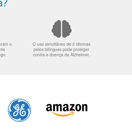
a?
eram o
O uso simultâneo de 2 idiomas
nte
pelos bilíngues pode proteger
ego.
contra a doença de Alzheimer.