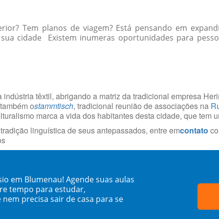
erior? Tem planos de viagem? Está pensando em expandi
 sua cidade Existem inumeras oportunidades para pessoas
 indústria têxtil, abrigando a matriz da tradicional empresa He
á também o
stammtisch
, tradicional reunião de associações na
Ru
culturalismo marca a vida dos habitantes desta cidade, que tem 
radição linguística de seus antepassados, entre em
contato
co
os
sio em Blumenau! Agende suas aulas
re tempo para estudar,
 nem precisa sair de casa para se