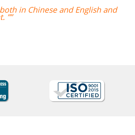
“”Venho o professor Marcus da Font
mostrou sempre comprometido com