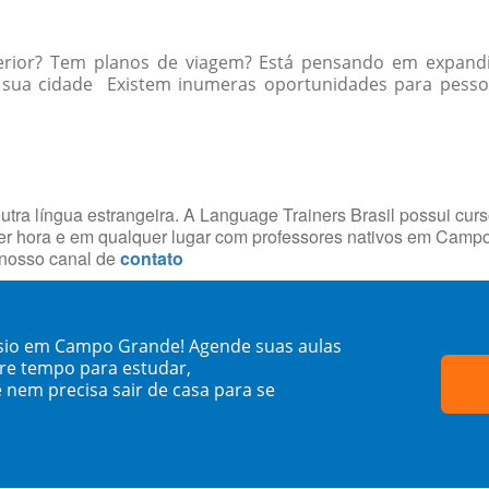
erior? Tem planos de viagem? Está pensando em expandi
 sua cidade Existem inumeras oportunidades para pessoas
utra língua estrangeira. A Language Trainers Brasil possui cur
er hora e em qualquer lugar com professores nativos em Cam
 nosso canal de
contato
ésio em Campo Grande! Agende suas aulas
re tempo para estudar,
 nem precisa sair de casa para se