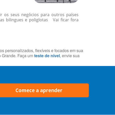
r os seus negócios para outros países
 bilingues e poliglotas Vai ficar fora
sos personalizados, flexíveis e focados em sua
po Grande. Faça um
teste de nível
, envie sua
Comece a aprender