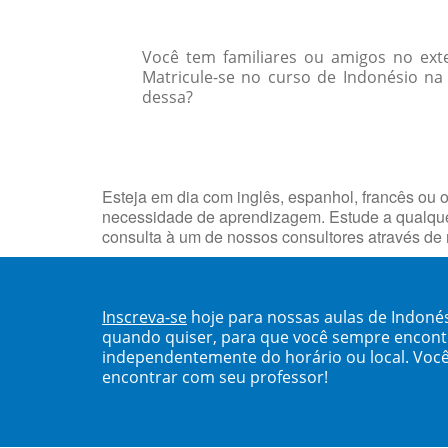
Você tem familiares ou amigos no ext
Matricule-se no curso de Indonésio na
dessa?
Esteja em dia com inglês, espanhol, francês ou o
necessidade de aprendizagem. Estude a qualqu
consulta à um de nossos consultores através de
Inscreva-se
hoje para nossas aulas de Indon
quando quiser, para que você sempre encont
independentemente do horário ou local. Você
encontrar com seu professor!