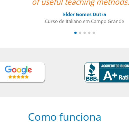
ds."””
nde
Como funciona