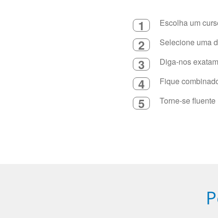
1
Escolha um curso
2
Selecione uma du
3
Diga-nos exatame
4
Fique combinado 
5
Torne-se fluente
P