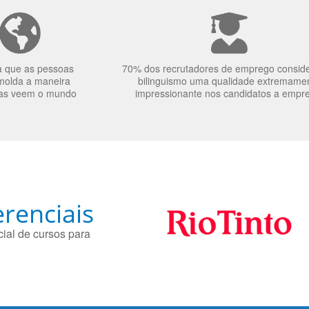
a que as pessoas
70% dos recrutadores de emprego consid
molda a maneira
bilinguismo uma qualidade extremame
as veem o mundo
impressionante nos candidatos a empr
renciais
ial de cursos para