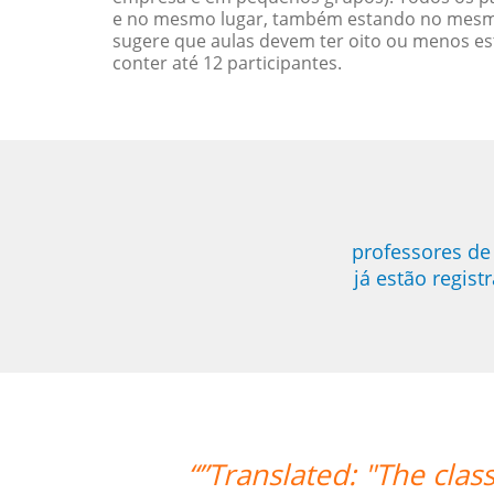
e no mesmo lugar, também estando no mesmo 
sugere que aulas devem ter oito ou menos e
conter até 12 participantes.
professores d
já estão regis
lasses are exceeding my expectations. 