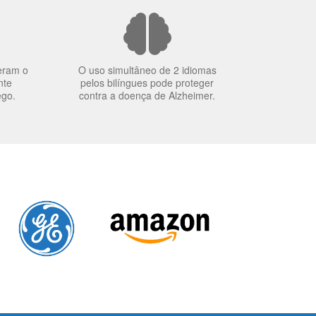
eram o
O uso simultâneo de 2 idiomas
nte
pelos bilíngues pode proteger
ego.
contra a doença de Alzheimer.