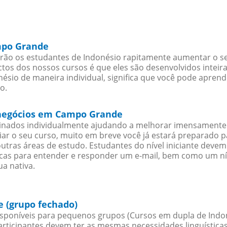
mpo Grande
o os estudantes de Indonésio rapitamente aumentar o seu 
os dos nossos cursos é que eles são desenvolvidos inteir
ésio de maneira individual, significa que você pode aprend
o.
a negócios em Campo Grande
sinados individualmente ajudando a melhorar imensamente
iciar o seu curso, muito em breve você já estará preparado
outras áreas de estudo. Estudantes do nível iniciante dev
ticas para entender e responder um e-mail, bem como um ní
a nativa.
 (grupo fechado)
sponíveis para pequenos grupos (Cursos em dupla de Indon
rticipantes devem ter as mesmas necessidades linguística