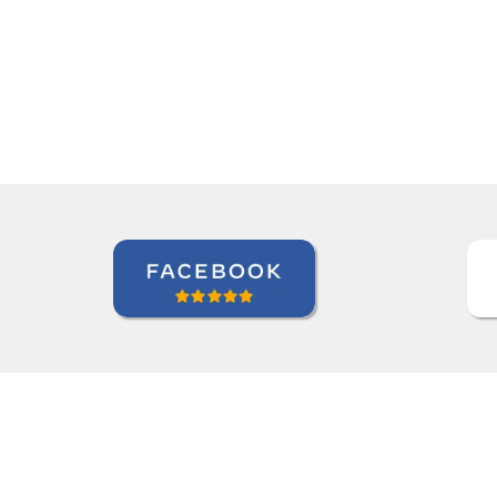
of useful teaching metho
Elder Gomes Dutra
Curso de Italiano em Campo Gra