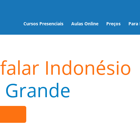
Cursos Presenciais
Aulas Online
Preços
Para
falar Indonésio
 Grande