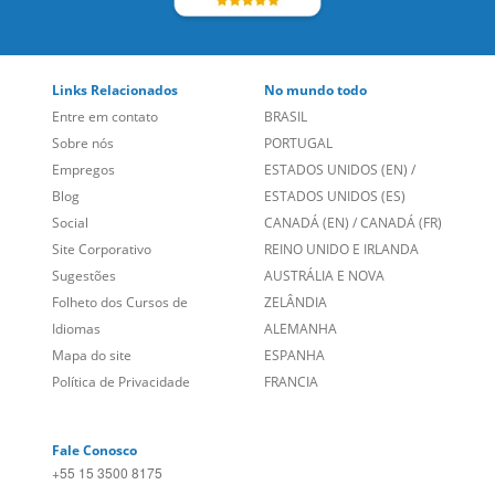
Sobre nós
PORTUGAL
Empregos
ESTADOS UNIDOS (EN)
/
Blog
ESTADOS UNIDOS (ES)
Social
CANADÁ (EN)
/
CANADÁ (FR)
Site Corporativo
REINO UNIDO E IRLANDA
Sugestões
AUSTRÁLIA E NOVA
Folheto dos Cursos de
ZELÂNDIA
Idiomas
ALEMANHA
Mapa do site
ESPANHA
Política de Privacidade
FRANCIA
Fale Conosco
+55 15 3500 8175
Alameda Vicente Pinzon, 173 - 4º andar, Vila Olímpia - São
Paulo/SP CEP 04547-130
Language Trainers,
fundada em 2004 fornecendo cursos de
idiomas em mais de 60 cidades em todo o Brasil e Online com
Zoom, Meet, Teams ou WhatsApp.