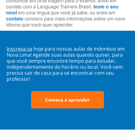
comunicar em uma viagem para o exterior, entre em
contato com a Language Trainers Brasil,
teste o seu
nível
em uma língua que você já sabe, ou entre em
contato
conosco para mais informações sobre um novo
idioma que você quer aprender.
Inscreva-se
hoje para nossas aulas de Indonésio em
Nova Lima! Agende suas aulas quando quiser, para
que você sempre encontre tempo para estudar,
independentemente do horário ou local. Você nem
precisa sair de casa para se encontrar com seu
professor!
Comece a aprender