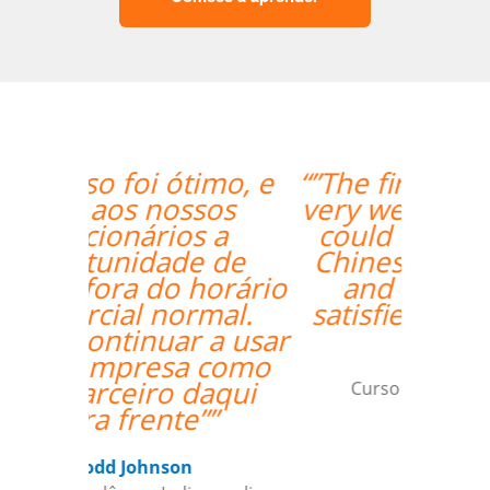
“”The first lesson went
very well! Prof. Carlos
could teach both in
Chinese and English
and we're quite
satisfied with that. ””
Ziyi Pan
Curso de em São Paulo