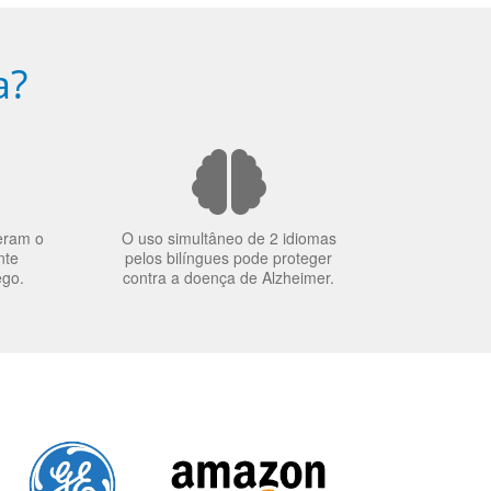
a?
eram o
O uso simultâneo de 2 idiomas
nte
pelos bilíngues pode proteger
ego.
contra a doença de Alzheimer.