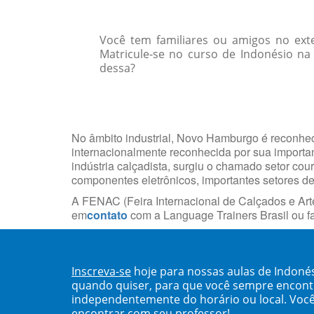
Você tem familiares ou amigos no ext
Matricule-se no curso de Indonésio na
dessa?
No âmbito industrial, Novo Hamburgo é reconheci
internacionalmente reconhecida por sua import
indústria calçadista, surgiu o chamado setor cou
componentes eletrônicos, importantes setores d
A FENAC (Feira Internacional de Calçados e Arte
em
contato
com a Language Trainers Brasil ou 
Inscreva-se
hoje para nossas aulas de Indon
quando quiser, para que você sempre encont
independentemente do horário ou local. Você
encontrar com seu professor!