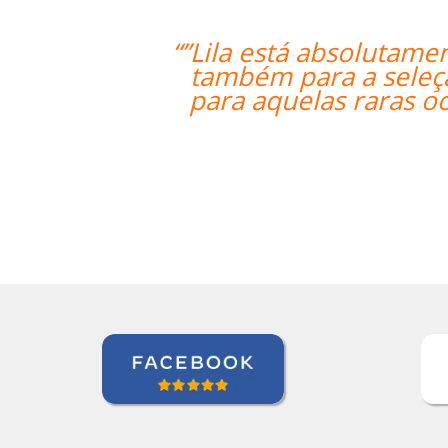
isfeita por ter um excelente professo
lguém que fala fluentemente russo pa
s em que a tradução pode beneficiar 
Bem feito!””
Liya Kondratieva
Curso de Inglês em Orlando