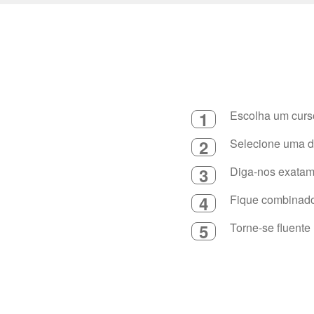
1
Escolha um curso
2
Selecione uma du
3
Diga-nos exatame
4
Fique combinado 
5
Torne-se fluente