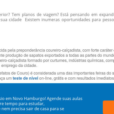
erior? Tem planos de viagem? Está pensando em expandi
 sua cidade Existem inumeras oportunidades para pessoas
da pela preponderância coureiro-calçadista, com forte caráter 
ante produção de sapatos exportados a todas as partes do mun
reiro-calçadista formado por curtumes, indústrias químicas, com
e emprego da cidade.
fatos de Couro) é considerada uma das importantes feiras do s
faça um
teste de nível
on-line, grátis e com resultados imediatos
ésio em Novo Hamburgo! Agende suas aulas
re tempo para estudar,
 nem precisa sair de casa para se