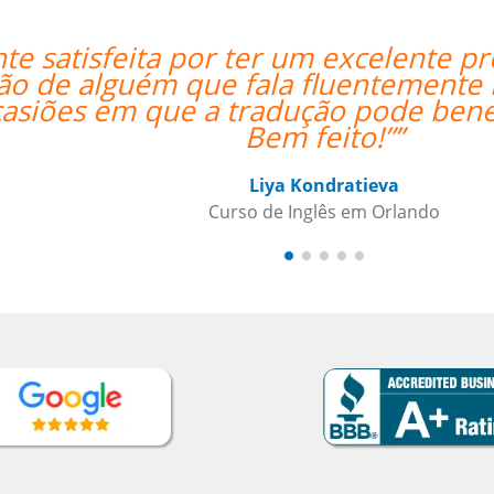
r de Inglês! Pontos positivos
“”Eu
ra ajudai ainda mais Lila,
a aquisição de vocabulário.