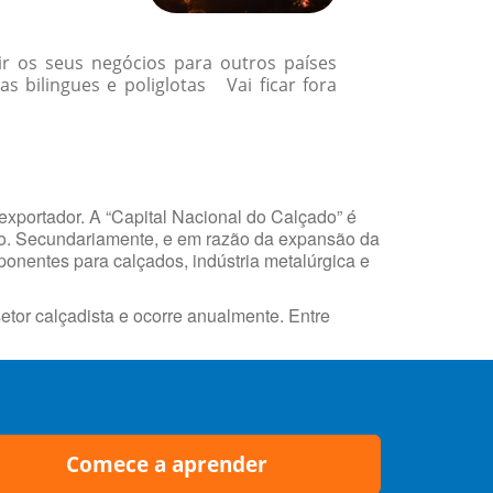
r os seus negócios para outros países
 bilingues e poliglotas Vai ficar fora
exportador. A “Capital Nacional do Calçado” é
do. Secundariamente, e em razão da expansão da
ponentes para calçados, indústria metalúrgica e
etor calçadista e ocorre anualmente. Entre
Comece a aprender