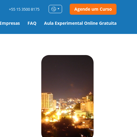
Agende um Curso
+55 15 3500 8175
 Empresas
FAQ
Aula Experimental Online Gratuita