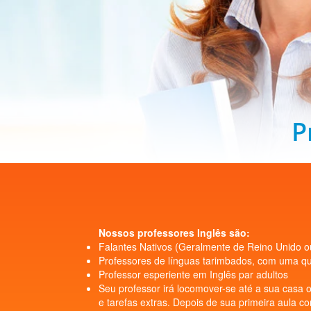
P
Nossos professores Inglês são:
Falantes Nativos (Geralmente de Reino Unido o
Professores de línguas tarimbados, com uma qual
Professor esperiente em Inglês par adultos
Seu professor irá locomover-se até a sua casa o
e tarefas extras. Depois de sua primeira aula co