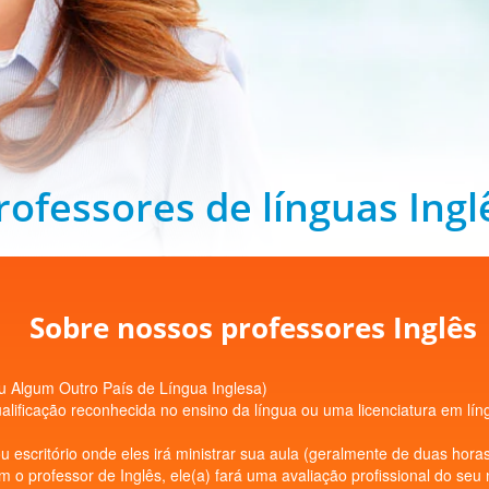
rofessores de línguas Ingl
Sobre nossos professores Inglês
u Algum Outro País de Língua Inglesa)
ificação reconhecida no ensino da língua ou uma licenciatura em língua
u escritório onde eles irá ministrar sua aula (geralmente de duas horas
m o professor de Inglês, ele(a) fará uma avaliação profissional do seu