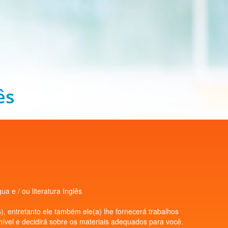
ês
 e / ou literatura Inglês
), entretanto ele também ele(a) lhe fornecerá trabalhos
 nível e decidirá sobre os materiais adequados para você.