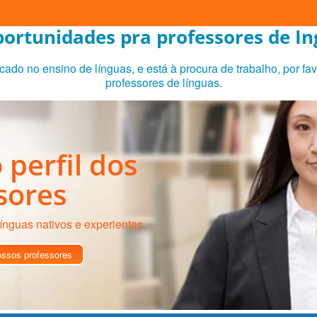
ortunidades pra professores de In
icado no ensino de línguas, e está à procura de trabalho, por fav
professores de línguas.
 perfil dos
sores
ínguas nativos e experientes
ossos professores