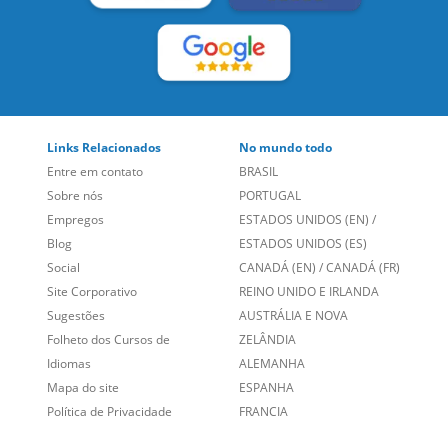
Links Relacionados
No mundo todo
Entre em contato
BRASIL
Sobre nós
PORTUGAL
Empregos
ESTADOS UNIDOS (EN)
/
Blog
ESTADOS UNIDOS (ES)
Social
CANADÁ (EN)
/
CANADÁ (FR)
Site Corporativo
REINO UNIDO E IRLANDA
Sugestões
AUSTRÁLIA E NOVA
Folheto dos Cursos de
ZELÂNDIA
Idiomas
ALEMANHA
Mapa do site
ESPANHA
Política de Privacidade
FRANCIA
Fale Conosco
+55 15 3500 8175
Alameda Vicente Pinzon, 173 - 4º andar, Vila Olímpia - São
Paulo/SP CEP 04547-130