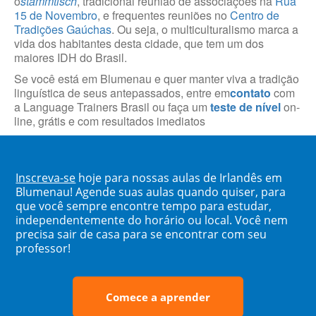
o
stammtisch
, tradicional reunião de associações na
Rua
15 de Novembro
, e frequentes reuniões no
Centro de
Tradições Gaúchas
. Ou seja, o multiculturalismo marca a
vida dos habitantes desta cidade, que tem um dos
maiores IDH do Brasil.
Se você está em Blumenau e quer manter viva a tradição
linguística de seus antepassados, entre em
contato
com
a Language Trainers Brasil ou faça um
teste de nível
on-
line, grátis e com resultados imediatos
Inscreva-se
hoje para nossas aulas de Irlandês em
Blumenau! Agende suas aulas quando quiser, para
que você sempre encontre tempo para estudar,
independentemente do horário ou local. Você nem
precisa sair de casa para se encontrar com seu
professor!
Comece a aprender