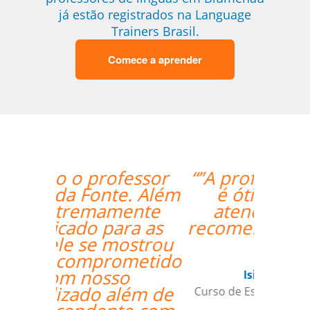
já estão registrados na Language
Trainers Brasil.
Comece a aprender
“”A professora Sandra
é ótima e super
atenciosa. Super
recomendo o trabalho
dela.””
Isis Andreatta
Curso de Espanhol em Guarulhos