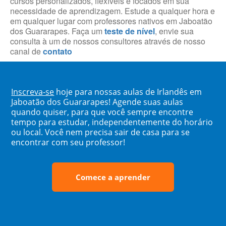
cursos personalizados, flexíveis e focados em sua
necessidade de aprendizagem. Estude a qualquer hora e
em qualquer lugar com professores nativos em Jaboatão
dos Guararapes. Faça um
teste de nível
, envie sua
consulta à um de nossos consultores através de nosso
canal de
contato
Inscreva-se
hoje para nossas aulas de Irlandês em
Jaboatão dos Guararapes! Agende suas aulas
quando quiser, para que você sempre encontre
tempo para estudar, independentemente do horário
ou local. Você nem precisa sair de casa para se
encontrar com seu professor!
Comece a aprender