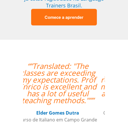
Trainers Brasil.
Comece a aprender
“”Eu tenho somente
postos positivo para
ressaltar a respeito do
meu professor Peter e
a Language Trainers.””
Kjersti Cubberley
Curso de Checo em San Francisco