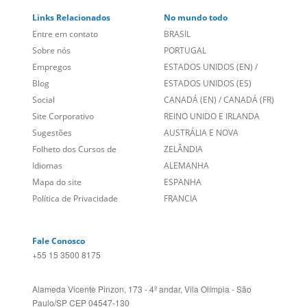
Links Relacionados
No mundo todo
Entre em contato
BRASIL
Sobre nós
PORTUGAL
Empregos
ESTADOS UNIDOS (EN)
/
Blog
ESTADOS UNIDOS (ES)
Social
CANADÁ (EN)
/
CANADÁ (FR)
Site Corporativo
REINO UNIDO E IRLANDA
Sugestões
AUSTRÁLIA E NOVA
Folheto dos Cursos de
ZELÂNDIA
Idiomas
ALEMANHA
Mapa do site
ESPANHA
Política de Privacidade
FRANCIA
Fale Conosco
+55 15 3500 8175
Alameda Vicente Pinzon, 173 - 4º andar, Vila Olímpia - São
Paulo/SP CEP 04547-130
fundada em 2004 fornecendo cursos de