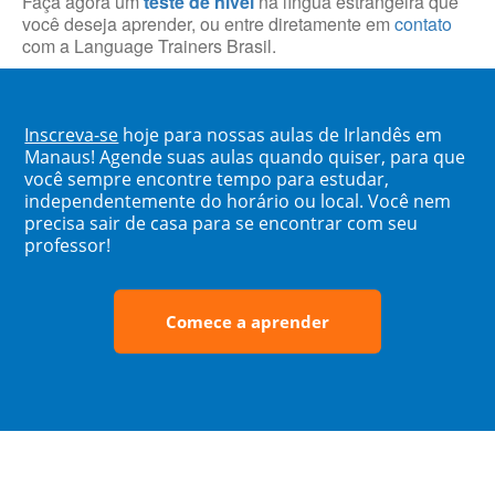
Faça agora um
teste de nível
na língua estrangeira que
você deseja aprender, ou entre diretamente em
contato
com a Language Trainers Brasil.
Inscreva-se
hoje para nossas aulas de Irlandês em
Manaus! Agende suas aulas quando quiser, para que
você sempre encontre tempo para estudar,
independentemente do horário ou local. Você nem
precisa sair de casa para se encontrar com seu
professor!
Comece a aprender