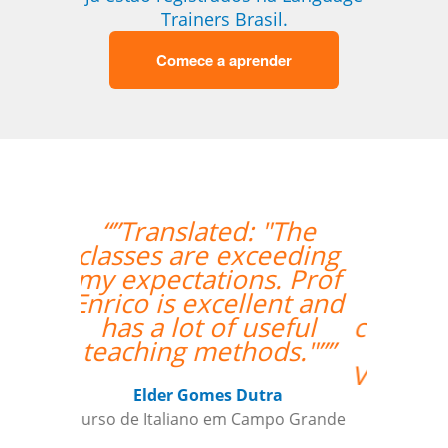
Trainers Brasil.
Comece a aprender
“”O curso foi ótimo, e
deu aos nossos
funcionários a
oportunidade de
crescer fora do horário
comercial normal.
Vamos continuar a usar
a sua empresa como
um parceiro daqui
para frente””