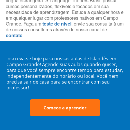
língua estrangeira. A Language Trainers Brasil possui
cursos personalizados, flexíveis e focados em sua
necessidade de aprendizagem. Estude a qualquer hora e
em qualquer lugar com professores nativos em Campo
Grande. Faça um
teste de nível
, envie sua consulta à um
de nossos consultores através de nosso canal de
contato
Inscreva-se
hoje para nossas aulas de Islandês em
Campo Grande! Agende suas aulas quando quiser,
para que você sempre encontre tempo para estudar,
independentemente do horário ou local. Você nem
precisa sair de casa para se encontrar com seu
professor!
Comece a aprender