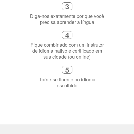
online
2
Selecione uma duração de curso
flexível que se ajuste à sua agenda
3
Diga-nos exatamente por que você
precisa aprender a língua
4
Fique combinado com um instrutor
de idioma nativo e certificado em
sua cidade (ou online)
5
Torne-se fluente no idioma
escolhido