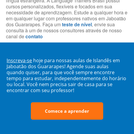
língua estrangeira. A Language Trainers Brasil possui
cursos personalizados, flexíveis e focados em sua
necessidade de aprendizagem. Estude a qualquer hora e
em qualquer lugar com professores nativos em Jaboatão
dos Guararapes. Faça um
teste de nível
, envie sua
consulta à um de nossos consultores através de nosso
canal de
contato
Inscreva-se
hoje para nossas aulas de Islandês em
Jaboatão dos Guararapes! Agende suas aulas
quando quiser, para que você sempre encontre
tempo para estudar, independentemente do horário
ou local. Você nem precisa sair de casa para se
encontrar com seu professor!
Comece a aprender