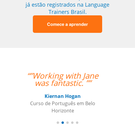
já estão registrados na Language
Trainers Brasil.
Comece a aprender
“” Destaco o trabalho
do Professor Enrico,
que sempre foi
extremamente
pontual.””
Reginaldo Pontirolli
Curso de Italiano em Guarulhos,
Commander (Colonel), Brazilian Air