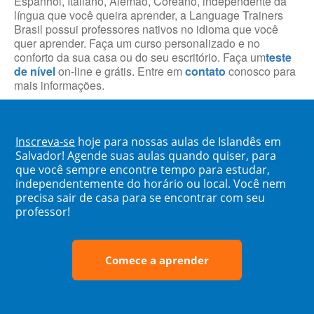
Espanhol, Italiano, Alemão, Coreano, independente da
língua que você queira aprender, a Language Trainers
Brasil possui professores nativos no idioma que você
quer aprender. Faça um curso personalizado e no
conforto da sua casa ou do seu escritório. Faça um
teste
de nível
on-line e grátis. Entre em
contato
conosco para
mais informações.
Inscreva-se
hoje para nossas aulas de Islandês em
Salvador! Agende suas aulas quando quiser, para
que você sempre encontre tempo para estudar,
independentemente do horário ou local. Você nem
precisa sair de casa para se encontrar com seu
professor!
Comece a aprender