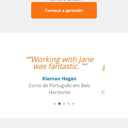
Comece a aprender
“”My teacher is very
good and I had a great
week with her!””
Mustafa Hussain
Curso de Português em São Jose dos
Campos