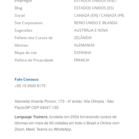
Sobre nós
PORTUGAL
Empregos
ESTADOS UNIDOS (EN)
/
Blog
ESTADOS UNIDOS (ES)
Social
CANADÁ (EN)
/
CANADÁ (FR)
Site Corporativo
REINO UNIDO E IRLANDA
Sugestões
AUSTRÁLIA E NOVA
Folheto dos Cursos de
ZELÂNDIA
Idiomas
ALEMANHA
Mapa do site
ESPANHA
Política de Privacidade
FRANCIA
Fale Conosco
+55 15 3500 8175
Alameda Vicente Pinzon, 173 - 4º andar, Vila Olímpia - São
Paulo/SP CEP 04547-130
Language Trainers,
fundada em 2004 fornecendo cursos de
idiomas em mais de 60 cidades em todo o Brasil e Online com
Zoom, Meet, Teams ou WhatsApp.