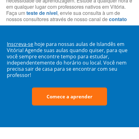
necessidade de aprendizagem. Estude a qualquer hora e
em qualquer lugar com professores nativos em Vitória.
Faça um
teste de nível
, envie sua consulta à um de
nossos consultores através de nosso canal de
contato
Inscreva-se
hoje para nossas aulas de Islandês em
Vitória! Agende suas aulas quando quiser, para que
você sempre encontre tempo para estudar,
independentemente do horário ou local. Você nem
precisa sair de casa para se encontrar com seu
professor!
Comece a aprender