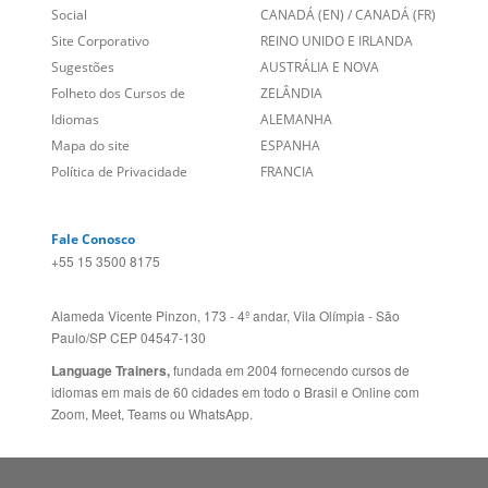
Blog
ESTADOS UNIDOS (ES)
Social
CANADÁ (EN)
/
CANADÁ (FR)
Site Corporativo
REINO UNIDO E IRLANDA
Sugestões
AUSTRÁLIA E NOVA
Folheto dos Cursos de
ZELÂNDIA
Idiomas
ALEMANHA
Mapa do site
ESPANHA
Política de Privacidade
FRANCIA
Fale Conosco
+55 15 3500 8175
Alameda Vicente Pinzon, 173 - 4º andar, Vila Olímpia - São
Paulo/SP CEP 04547-130
Language Trainers,
fundada em 2004 fornecendo cursos de
idiomas em mais de 60 cidades em todo o Brasil e Online com
Zoom, Meet, Teams ou WhatsApp.