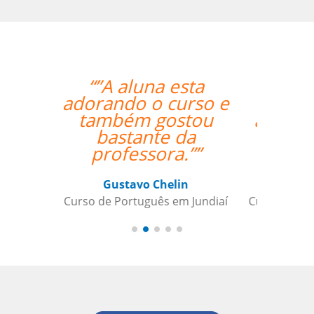
“”A Josette tem boa
experiência, entende
as dificuldades de um
brasileiro, facilita o
aprendizado.””
Andre B
Curso de Alemão em São Caetano do
Sul