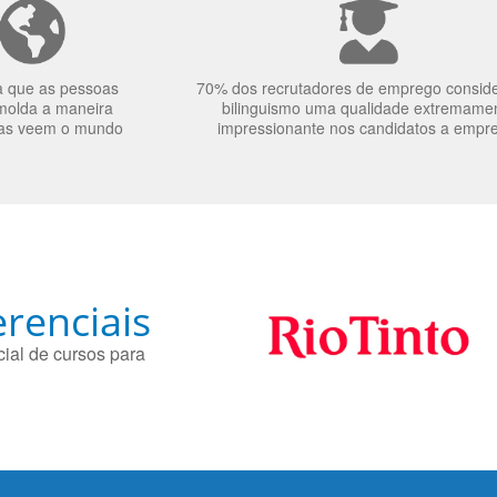
a que as pessoas
70% dos recrutadores de emprego consid
molda a maneira
bilinguismo uma qualidade extremame
as veem o mundo
impressionante nos candidatos a empr
renciais
ial de cursos para