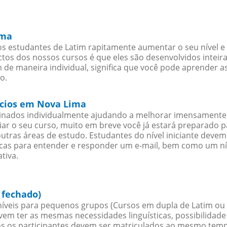
ima
s estudantes de Latim rapitamente aumentar o seu nível e 
os dos nossos cursos é que eles são desenvolvidos inteir
 de maneira individual, significa que você pode aprender as
o.
ócios em Nova Lima
sinados individualmente ajudando a melhorar imensamente
iciar o seu curso, muito em breve você já estará preparado
outras áreas de estudo. Estudantes do nível iniciante dev
ticas para entender e responder um e-mail, bem como um ní
tiva.
 fechado)
íveis para pequenos grupos (Cursos em dupla de Latim ou
evem ter as mesmas necessidades linguísticas, possibilid
s os participantes devem ser matriculados ao mesmo tempo