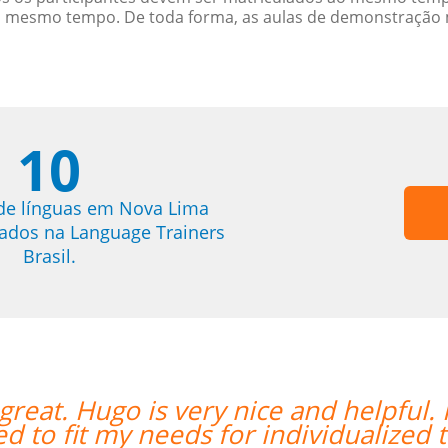
o mesmo tempo. De toda forma, as aulas de demonstração 
10
de línguas em Nova Lima
trados na Language Trainers
Brasil.
I found you guys online and you
“”
ining the best.””