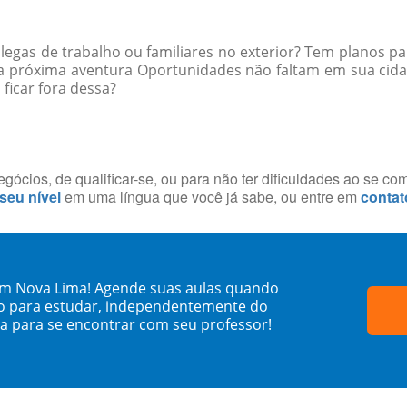
egas de trabalho ou familiares no exterior? Tem planos par
 a próxima aventura Oportunidades não faltam em sua ci
 ficar fora dessa?
ócios, de qualificar-se, ou para não ter dificuldades ao se co
 seu nível
em uma língua que você já sabe, ou entre em
contat
em Nova Lima! Agende suas aulas quando
o para estudar, independentemente do
sa para se encontrar com seu professor!