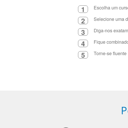
1
Escolha um curso
2
Selecione uma du
3
Diga-nos exatame
4
Fique combinado 
5
Torne-se fluente
P