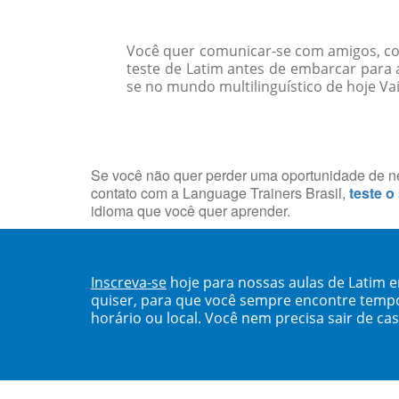
Você quer comunicar-se com amigos, col
teste de Latim antes de embarcar para
se no mundo multilinguístico de hoje Vai
Se você não quer perder uma oportunidade de neg
contato com a Language Trainers Brasil,
teste o
idioma que você quer aprender.
Inscreva-se
hoje para nossas aulas de Latim 
quiser, para que você sempre encontre temp
horário ou local. Você nem precisa sair de ca