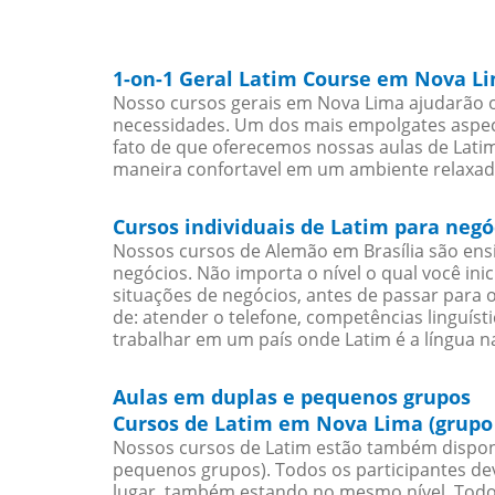
1-on-1 Geral Latim Course em Nova L
Nosso cursos gerais em Nova Lima ajudarão o
necessidades. Um dos mais empolgates aspect
fato de que oferecemos nossas aulas de Latim
maneira confortavel em um ambiente relaxad
Cursos individuais de Latim para neg
Nossos cursos de Alemão em Brasília são en
negócios. Não importa o nível o qual você in
situações de negócios, antes de passar para 
de: atender o telefone, competências linguís
trabalhar em um país onde Latim é a língua na
Aulas em duplas e pequenos grupos
Cursos de Latim em Nova Lima (grupo
Nossos cursos de Latim estão também dispon
pequenos grupos). Todos os participantes d
lugar, também estando no mesmo nível. Todo