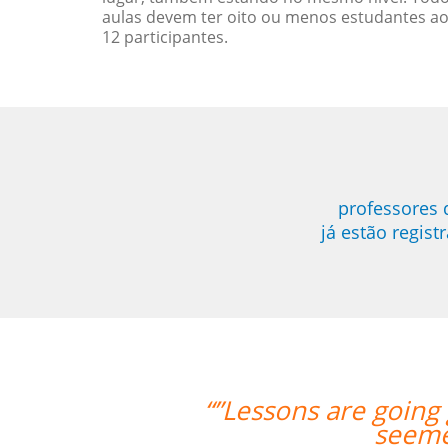
aulas devem ter oito ou menos estudantes a
12 participantes.
professores 
já estão regis
reat. Hugo is very nice and helpful. 
to fit my needs for individualized tra