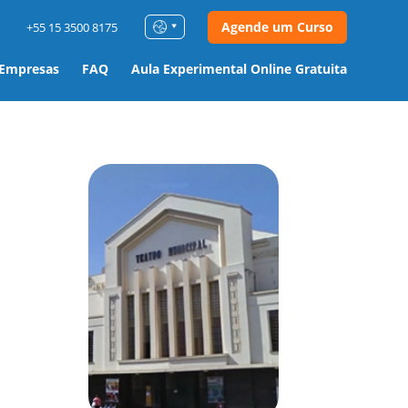
Agende um Curso
+55 15 3500 8175
 Empresas
FAQ
Aula Experimental Online Gratuita