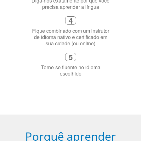
2
Selecione uma duração de curso
flexível que se ajuste à sua agenda
3
Diga-nos exatamente por que você
precisa aprender a língua
4
Fique combinado com um instrutor
de idioma nativo e certificado em
sua cidade (ou online)
5
Torne-se fluente no idioma
escolhido