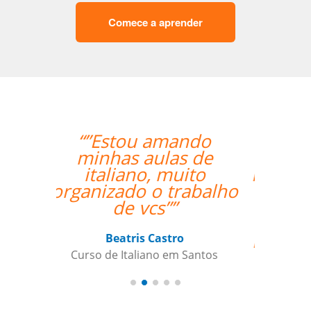
Comece a aprender
“”Nossa professora,
Catherine, tem sido
muito paciente com o
nosso louco
cronograma de
trabalho, e nos
mantém envolvidos e
encorajados a
continuar o nosso
objetivo de aprender
espanhol.””