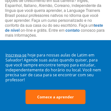
opções de crescimento em sua carreira? Inglês,
Espanhol, Italiano, Alemão, Coreano, independente da
língua que você queira aprender, a Language Trainers
Brasil possui professores nativos no idioma que você
quer aprender. Faça um curso personalizado e no
conforto da sua casa ou do seu escritório. Faça um
teste
de nível
on-line e grátis. Entre em
contato
conosco para
mais informações.
Inscreva-se
hoje para nossas aulas de Latim em
Salvador! Agende suas aulas quando quiser, para
que você sempre encontre tempo para estudar,
independentemente do horário ou local. Você nem
precisa sair de casa para se encontrar com seu
professor!
Comece a aprender