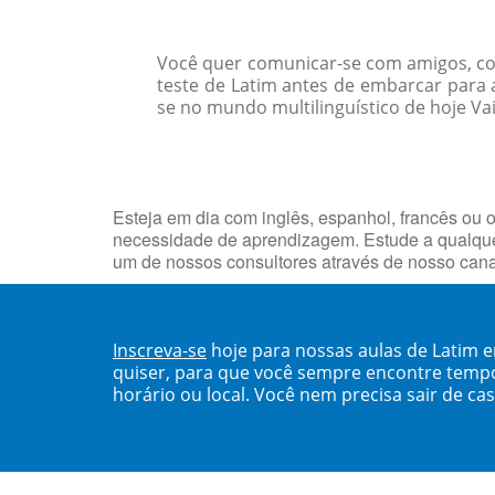
Você quer comunicar-se com amigos, col
teste de Latim antes de embarcar para
se no mundo multilinguístico de hoje Vai
Esteja em dia com inglês, espanhol, francês ou o
necessidade de aprendizagem. Estude a qualquer
um de nossos consultores através de nosso can
Inscreva-se
hoje para nossas aulas de Latim 
quiser, para que você sempre encontre temp
horário ou local. Você nem precisa sair de ca