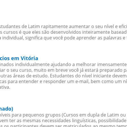
studantes de Latim rapitamente aumentar o seu nível e efi
cursos é que eles são desenvolvidos inteiramente baseado
individual, significa que você pode aprender as palavras e
cios em Vitória
sinados individualmente ajudando a melhorar imensamente
iciar o seu curso, muito em breve você já estará preparado
outras áreas de estudo. Estudantes do nível iniciante dev
ticas para entender e responder um e-mail, bem como um ní
tiva.
hado)
íveis para pequenos grupos (Cursos em dupla de Latim ou
evem ter as mesmas necessidades linguísticas, possibilid
s os participantes devem ser matriculados ao mesmo tempo