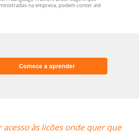
ministradas na empresa, podem conter até
Comece a aprender
“”Nos aprovam