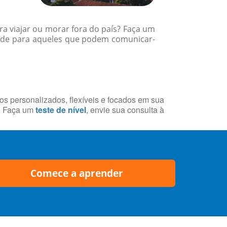
a viajar ou morar fora do país? Faça um
dade para aqueles que podem comunicar-
sos personalizados, flexíveis e focados em sua
a. Faça um
teste de nível
, envie sua consulta à
Comece a aprender