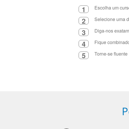
1
Escolha um curso
2
Selecione uma du
3
Diga-nos exatame
4
Fique combinado 
5
Torne-se fluente
P