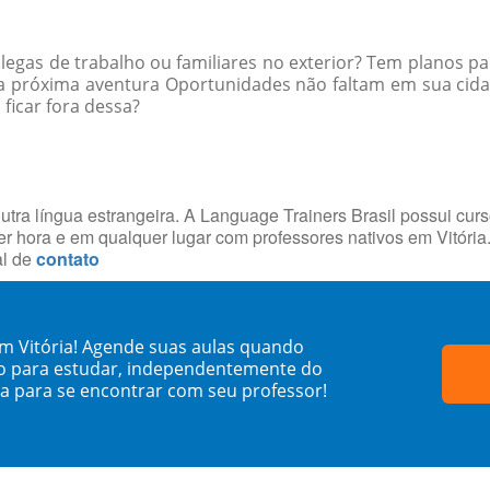
egas de trabalho ou familiares no exterior? Tem planos par
 a próxima aventura Oportunidades não faltam em sua ci
 ficar fora dessa?
utra língua estrangeira. A Language Trainers Brasil possui cur
 hora e em qualquer lugar com professores nativos em Vitóri
al de
contato
em Vitória! Agende suas aulas quando
o para estudar, independentemente do
sa para se encontrar com seu professor!