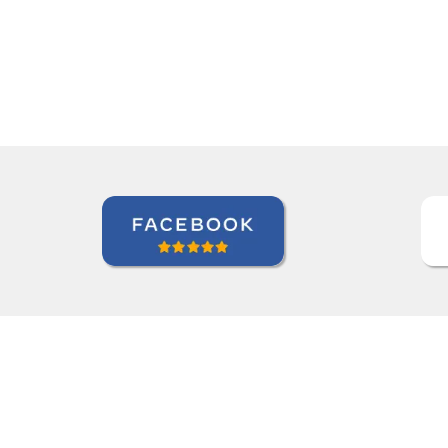
Nazário Ismael Meguigy
Curso de Árabe em Aracaju