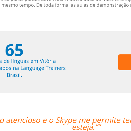
o mesmo tempo. De toda forma, as aulas de demonstração 
65
s de línguas em Vitória
trados na Language Trainers
Brasil.
ter acesso às licões onde quer que