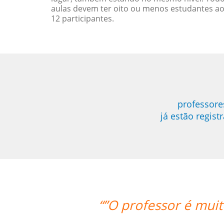
aulas devem ter oito ou menos estudantes a
12 participantes.
professore
já estão regis
uito atencioso e o Skype me permite 
esteja.””