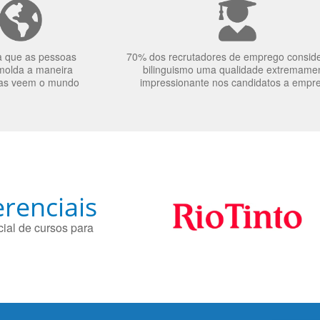
a que as pessoas
70% dos recrutadores de emprego consid
molda a maneira
bilinguismo uma qualidade extremame
as veem o mundo
impressionante nos candidatos a empr
renciais
ial de cursos para