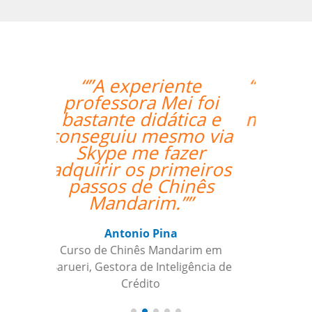
“”O professor é muito
atencioso e o Skype
me permite ter acesso
às licões onde quer
que esteja.””
Nazário Ismael Meguigy
Curso de Árabe em Aracaju