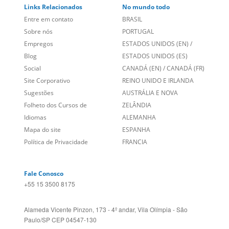
Social
CANADÁ (EN)
/
CANADÁ (FR)
Site Corporativo
REINO UNIDO E IRLANDA
Sugestões
AUSTRÁLIA E NOVA
Folheto dos Cursos de
ZELÂNDIA
Idiomas
ALEMANHA
Mapa do site
ESPANHA
Política de Privacidade
FRANCIA
Fale Conosco
+55 15 3500 8175
Alameda Vicente Pinzon, 173 - 4º andar, Vila Olímpia - São
Paulo/SP CEP 04547-130
Language Trainers,
fundada em 2004 fornecendo cursos de
idiomas em mais de 60 cidades em todo o Brasil e Online com
Zoom, Meet, Teams ou WhatsApp.