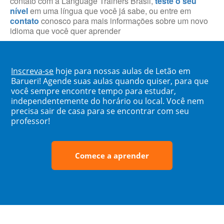
contato com a Language Trainers Brasil,
teste o seu
nível
em uma língua que você já sabe, ou entre em
contato
conosco para mais informações sobre um novo
idioma que você quer aprender
Inscreva-se
hoje para nossas aulas de Letão em
Barueri! Agende suas aulas quando quiser, para que
você sempre encontre tempo para estudar,
independentemente do horário ou local. Você nem
precisa sair de casa para se encontrar com seu
professor!
Comece a aprender