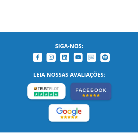
SIGA-NOS:
LEIA NOSSAS AVALIAÇÕES:
Links Relacionados
No mundo todo
Entre em contato
BRASIL
Sobre nós
PORTUGAL
Empregos
ESTADOS UNIDOS (EN)
/
Blog
ESTADOS UNIDOS (ES)