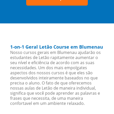
1-on-1 Geral Letão Course em Blumenau
Nosso cursos gerais em Blumenau ajudarão os
estudantes de Letão rapitamente aumentar o
seu nível e eficiência de acordo com as suas
necessidades. Um dos mais empolgates
aspectos dos nossos cursos é que eles são
desenvolvidos inteiramente baseados no que
precisa o aluno. O fato de que oferecemos
nossas aulas de Letão de maneira individual,
significa que você pode aprender as palavras e
frases que necessita, de uma maneira
confortavel em um ambiente relaxado.