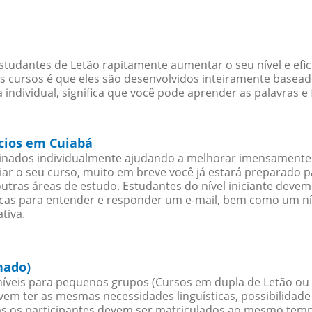
studantes de Letão rapitamente aumentar o seu nível e efi
cursos é que eles são desenvolvidos inteiramente baseado
individual, significa que você pode aprender as palavras e
ócios em Cuiabá
sinados individualmente ajudando a melhorar imensamente
iciar o seu curso, muito em breve você já estará preparado
outras áreas de estudo. Estudantes do nível iniciante dev
ticas para entender e responder um e-mail, bem como um ní
tiva.
hado)
íveis para pequenos grupos (Cursos em dupla de Letão ou
evem ter as mesmas necessidades linguísticas, possibilid
s os participantes devem ser matriculados ao mesmo tempo