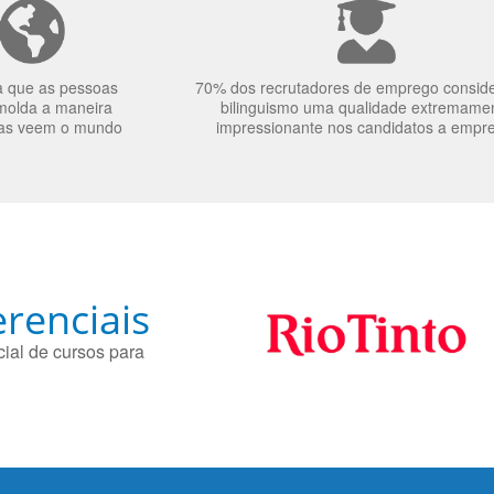
a que as pessoas
70% dos recrutadores de emprego consid
molda a maneira
bilinguismo uma qualidade extremame
as veem o mundo
impressionante nos candidatos a empr
renciais
ial de cursos para