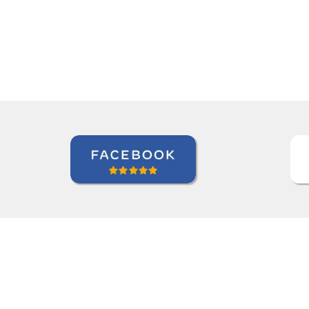
Paloma Kilchenmann
Curso de Português em Cuiabá