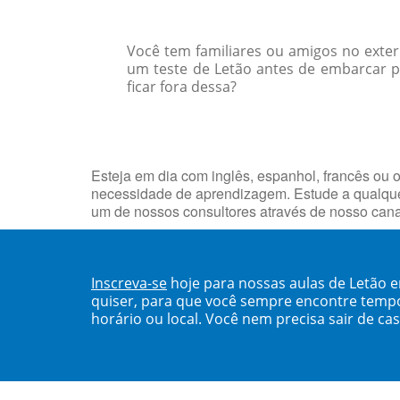
Você tem familiares ou amigos no exte
um teste de Letão antes de embarcar p
ficar fora dessa?
Esteja em dia com inglês, espanhol, francês ou o
necessidade de aprendizagem. Estude a qualque
um de nossos consultores através de nosso can
Inscreva-se
hoje para nossas aulas de Letão 
quiser, para que você sempre encontre temp
horário ou local. Você nem precisa sair de ca