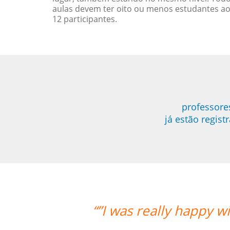
aulas devem ter oito ou menos estudantes a
12 participantes.
professore
já estão regis
e overall experience. Aline was an a
 progress with her. Thank you so mu