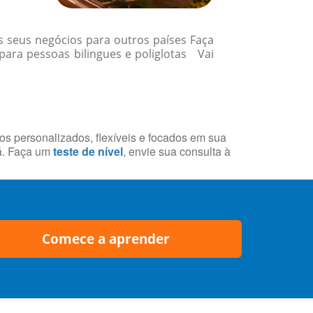
 seus negócios para outros países Faça
ara pessoas bilingues e poliglotas Vai
sos personalizados, flexíveis e focados em sua
á. Faça um
teste de nível
, envie sua consulta à
Comece a aprender