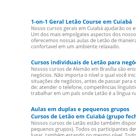
1-on-1 Geral Letão Course em Cuiabá
Nosso cursos gerais em Cuiabá ajudarão os e
Um dos mais empolgates aspectos dos nossos 
oferecemos nossas aulas de Letão de maneira 
confortavel em um ambiente relaxado.
Cursos individuais de Letão para neg
Nossos cursos de Alemão em Brasília são en
negócios. Não importa o nível o qual você in
situações de negócios, antes de passar para 
de: atender o telefone, competências linguís
trabalhar em um país onde Letão é a língua na
Aulas em duplas e pequenos grupos
Cursos de Letão em Cuiabá (grupo fec
Nossos cursos de Letão estão também dispon
pequenos grupos). Todos os participantes d
lugar, também estando no mesmo nível. Todo