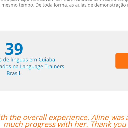
o mesmo tempo. De toda forma, as aulas de demonstração 
39
s de línguas em Cuiabá
trados na Language Trainers
Brasil.
mazing teacher and I made so
ch!””