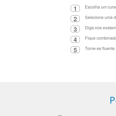
1
Escolha um curso
2
Selecione uma du
3
Diga-nos exatame
4
Fique combinado 
5
Torne-se fluente
P