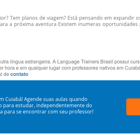
rior? Tem planos de viagem? Está pensando em expandir os
ara a próxima aventura Existem inumeras oportunidades p
utra língua estrangeira. A Language Trainers Brasil possui cur
r hora e em qualquer lugar com professores nativos em Cuiab
al de
contato
em Cuiabá! Agende suas aulas quando
o para estudar, independentemente do
sa para se encontrar com seu professor!