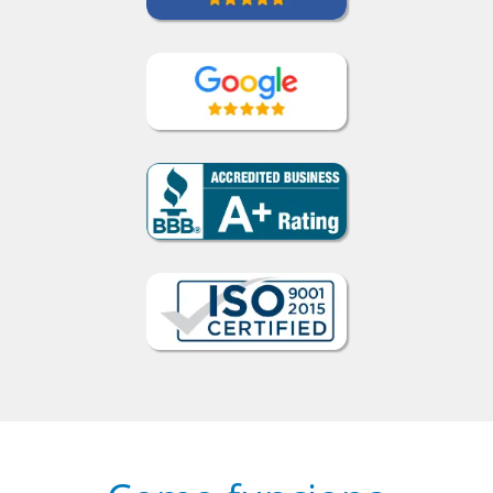
feito!””
Liya Kondratieva
Curso de Inglês em Orlando