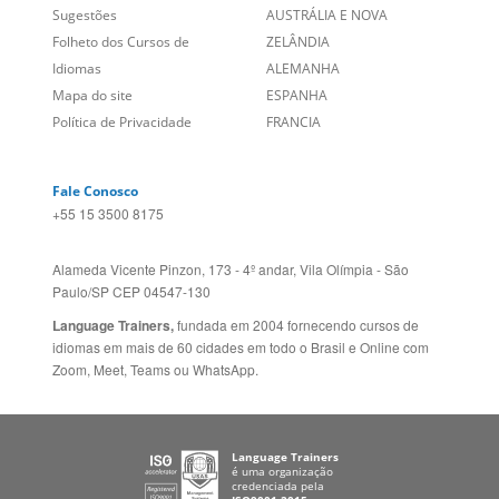
Links Relacionados
No mundo todo
Entre em contato
BRASIL
Sobre nós
PORTUGAL
Empregos
ESTADOS UNIDOS (EN)
/
Blog
ESTADOS UNIDOS (ES)
Social
CANADÁ (EN)
/
CANADÁ (FR)
Site Corporativo
REINO UNIDO E IRLANDA
Sugestões
AUSTRÁLIA E NOVA
Folheto dos Cursos de
ZELÂNDIA
Idiomas
ALEMANHA
Mapa do site
ESPANHA
Política de Privacidade
FRANCIA