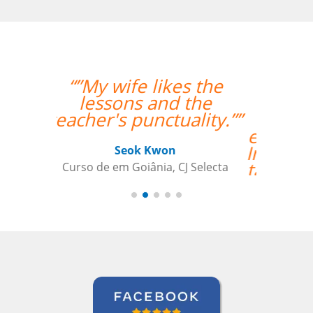
“”Lila está
absolutamente
satisfeita por ter um
excelente professor de
Inglês! Pontos positivos
também para a seleção
de alguém que fala
fluentemente russo
para ajudai ainda mais
Lila, para aquelas raras
ocasiões em que a
tradução pode
beneficiar a aquisição
de vocabulário. Bem