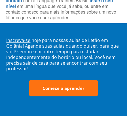
contato
com a Language Trainers Brasil,
teste o seu
nível
em uma língua que você já sabe, ou entre em
contato conosco para mais informações sobre um novo
idioma que você quer aprender.
Inscreva-se
hoje para nossas aulas de Letão em
Goiânia! Agende suas aulas quando quiser, para que
você sempre encontre tempo para estudar,
independentemente do horário ou local. Você nem
precisa sair de casa para se encontrar com seu
professor!
Comece a aprender