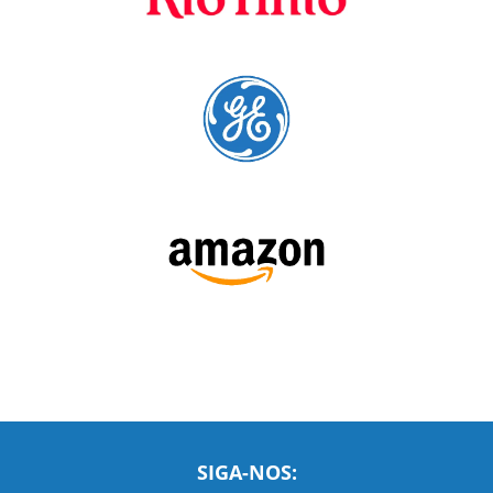
Fornecedores
preferenciais
A Language Trainers é fornecedora preferencial de
cursos para