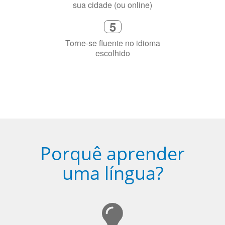
2
Selecione uma duração de curso
flexível que se ajuste à sua agenda
3
Diga-nos exatamente por que você
precisa aprender a língua
4
Fique combinado com um instrutor
de idioma nativo e certificado em
sua cidade (ou online)
5
Torne-se fluente no idioma
escolhido