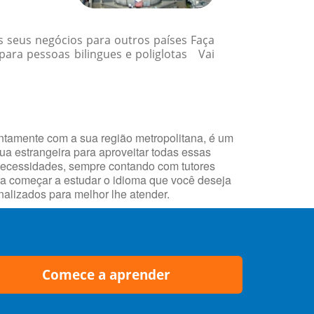
 seus negócios para outros países Faça
ara pessoas bilingues e poliglotas Vai
untamente com a sua região metropolitana, é um
gua estrangeira para aproveitar todas essas
necessidades, sempre contando com tutores
ara começar a estudar o idioma que você deseja
alizados para melhor lhe atender.
Comece a aprender