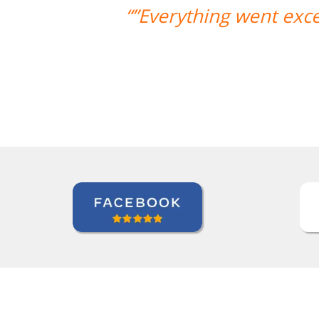
xcellently! The teacher/student relat
and it's a very positive one 
Miguel Moneró
Curso de Inglês em Rio de Janeir