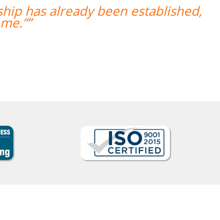
“”Venho o professor Marcus da Font
mostrou sempre comprometido com