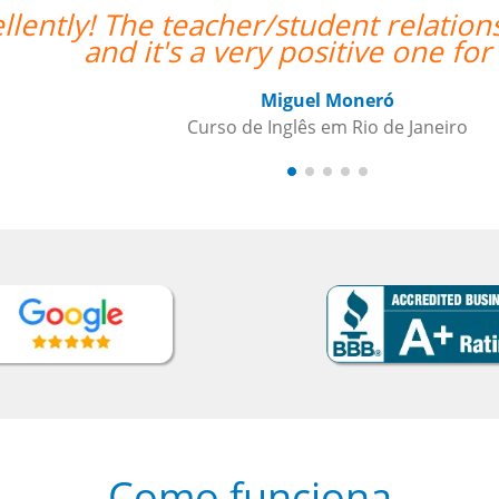
ionship has already been established,
for me.””
o
Como funciona