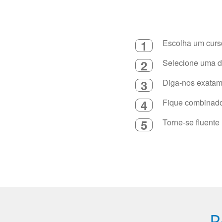
1
Escolha um curso
2
Selecione uma du
3
Diga-nos exatame
4
Fique combinado 
5
Torne-se fluente
P