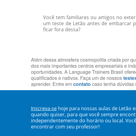
Você tem familiares ou amigos no exte
um teste de Letão antes de embarcar p
ficar fora dessa?
Além dessa atmosfera cosmopolita criada por que
dos mais importantes centros empresariais e indu
oportunidades. A Language Trainers Brasil ofe
qualificados e nativos. Faça um de nossos
teste
aprender. Entre em
contato
caso tenha dúvidas s
Inscreva-se
hoje para nossas aulas de Letão e
quando quiser, para que você sempre encont
independentemente do horário ou local. Você
encontrar com seu professor!