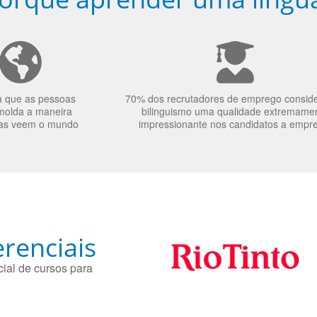
a que as pessoas
70% dos recrutadores de emprego consid
molda a maneira
bilinguismo uma qualidade extremame
as veem o mundo
impressionante nos candidatos a empr
renciais
ial de cursos para