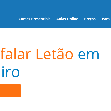
Cursos Presenciais
Aulas Online
Preços
Para
falar Letão
em
iro