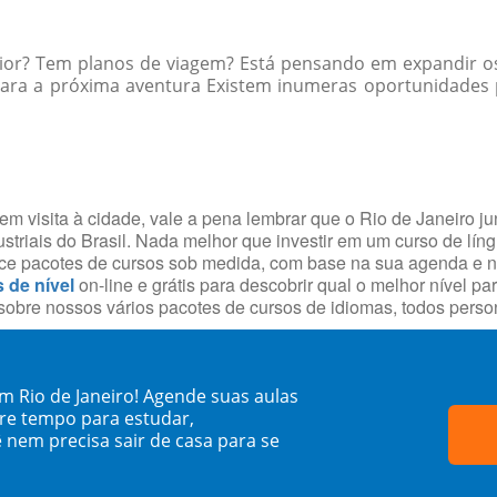
rior? Tem planos de viagem? Está pensando em expandir os
ara a próxima aventura Existem inumeras oportunidades p
m visita à cidade, vale a pena lembrar que o Rio de Janeiro j
striais do Brasil. Nada melhor que investir em um curso de lín
rece pacotes de cursos sob medida, com base na sua agenda e 
s de nível
on-line e grátis para descobrir qual o melhor nível p
obre nossos vários pacotes de cursos de idiomas, todos person
m Rio de Janeiro! Agende suas aulas
re tempo para estudar,
 nem precisa sair de casa para se