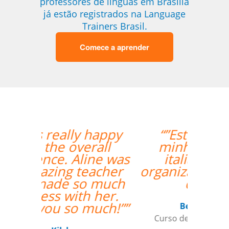
professores de línguas em Brasília
já estão registrados na Language
Trainers Brasil.
Comece a aprender
“”Estou amando
minhas aulas de
italiano, muito
organizado o trabalho
de vcs””
Beatris Castro
Curso de Italiano em Santos