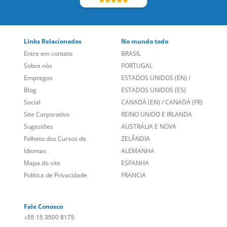
Links Relacionados
No mundo todo
Entre em contato
BRASIL
Sobre nós
PORTUGAL
Empregos
ESTADOS UNIDOS (EN)
/
Blog
ESTADOS UNIDOS (ES)
Social
CANADÁ (EN)
/
CANADÁ (FR)
Site Corporativo
REINO UNIDO E IRLANDA
Sugestões
AUSTRÁLIA E NOVA
Folheto dos Cursos de
ZELÂNDIA
Idiomas
ALEMANHA
Mapa do site
ESPANHA
Política de Privacidade
FRANCIA
Fale Conosco
+55 15 3500 8175
Alameda Vicente Pinzon, 173 - 4º andar, Vila Olímpia - São