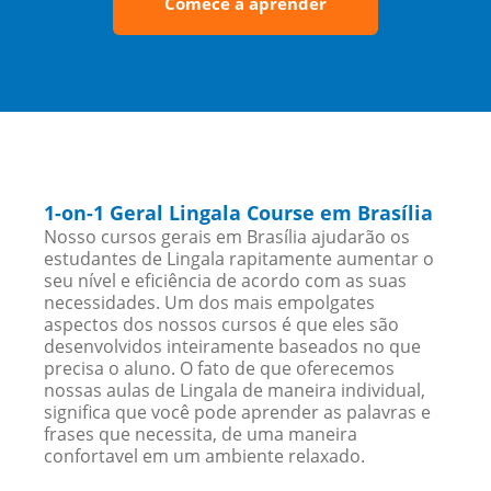
Comece a aprender
1-on-1 Geral Lingala Course em Brasília
Nosso cursos gerais em Brasília ajudarão os
estudantes de Lingala rapitamente aumentar o
seu nível e eficiência de acordo com as suas
necessidades. Um dos mais empolgates
aspectos dos nossos cursos é que eles são
desenvolvidos inteiramente baseados no que
precisa o aluno. O fato de que oferecemos
nossas aulas de Lingala de maneira individual,
significa que você pode aprender as palavras e
frases que necessita, de uma maneira
confortavel em um ambiente relaxado.