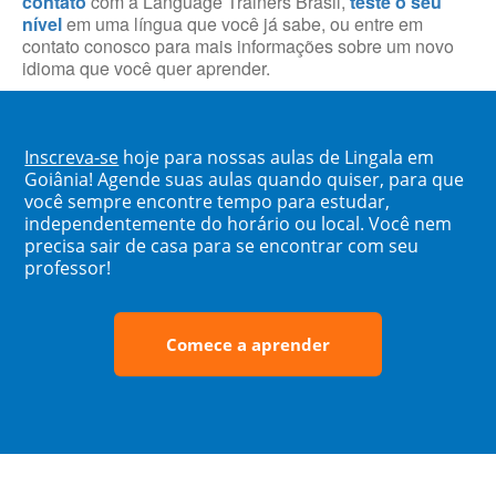
contato
com a Language Trainers Brasil,
teste o seu
nível
em uma língua que você já sabe, ou entre em
contato conosco para mais informações sobre um novo
idioma que você quer aprender.
Inscreva-se
hoje para nossas aulas de Lingala em
Goiânia! Agende suas aulas quando quiser, para que
você sempre encontre tempo para estudar,
independentemente do horário ou local. Você nem
precisa sair de casa para se encontrar com seu
professor!
Comece a aprender