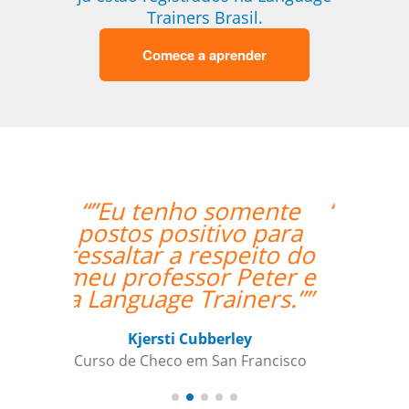
Trainers Brasil.
Comece a aprender
“”I am very happy with
Jane, I love our
lessons.””
Roland Tschanz
Curso de em Belo Horizonte