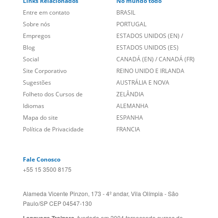
Sobre nós
PORTUGAL
Empregos
ESTADOS UNIDOS (EN)
/
Blog
ESTADOS UNIDOS (ES)
Social
CANADÁ (EN)
/
CANADÁ (FR)
Site Corporativo
REINO UNIDO E IRLANDA
Sugestões
AUSTRÁLIA E NOVA
Folheto dos Cursos de
ZELÂNDIA
Idiomas
ALEMANHA
Mapa do site
ESPANHA
Política de Privacidade
FRANCIA
Fale Conosco
+55 15 3500 8175
Alameda Vicente Pinzon, 173 - 4º andar, Vila Olímpia - São
Paulo/SP CEP 04547-130
Language Trainers,
fundada em 2004 fornecendo cursos de
idiomas em mais de 60 cidades em todo o Brasil e Online com
Zoom, Meet, Teams ou WhatsApp.