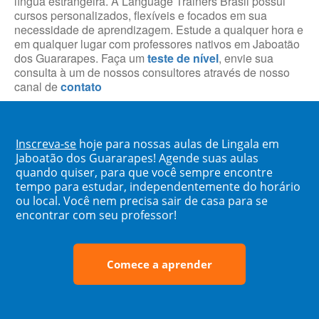
língua estrangeira. A Language Trainers Brasil possui
cursos personalizados, flexíveis e focados em sua
necessidade de aprendizagem. Estude a qualquer hora e
em qualquer lugar com professores nativos em Jaboatão
dos Guararapes. Faça um
teste de nível
, envie sua
consulta à um de nossos consultores através de nosso
canal de
contato
Inscreva-se
hoje para nossas aulas de Lingala em
Jaboatão dos Guararapes! Agende suas aulas
quando quiser, para que você sempre encontre
tempo para estudar, independentemente do horário
ou local. Você nem precisa sair de casa para se
encontrar com seu professor!
Comece a aprender