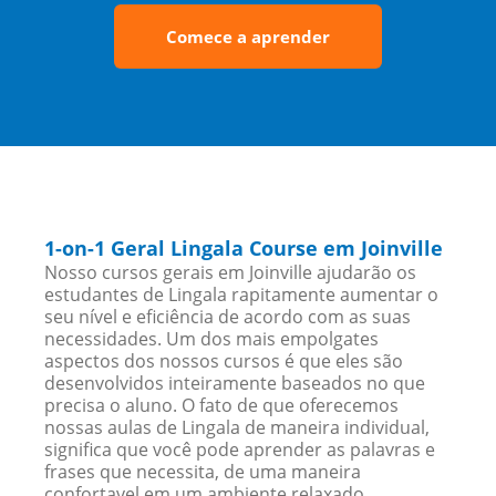
Comece a aprender
1-on-1 Geral Lingala Course em Joinville
Nosso cursos gerais em Joinville ajudarão os
estudantes de Lingala rapitamente aumentar o
seu nível e eficiência de acordo com as suas
necessidades. Um dos mais empolgates
aspectos dos nossos cursos é que eles são
desenvolvidos inteiramente baseados no que
precisa o aluno. O fato de que oferecemos
nossas aulas de Lingala de maneira individual,
significa que você pode aprender as palavras e
frases que necessita, de uma maneira
confortavel em um ambiente relaxado.