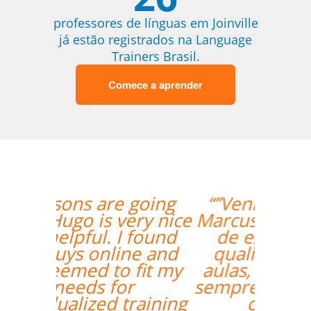
professores de línguas em Joinville
já estão registrados na Language
Trainers Brasil.
Comece a aprender
“”Venho o professor
Marcus da Fonte. Além
de extremamente
qualificado para as
aulas, ele se mostrou
sempre comprometido
com nosso