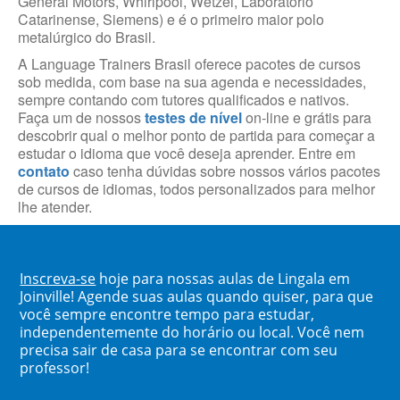
General Motors, Whirlpool, Wetzel, Laboratório
Catarinense, Siemens) e é o primeiro maior polo
metalúrgico do Brasil.
A Language Trainers Brasil oferece pacotes de cursos
sob medida, com base na sua agenda e necessidades,
sempre contando com tutores qualificados e nativos.
Faça um de nossos
testes de nível
on-line e grátis para
descobrir qual o melhor ponto de partida para começar a
estudar o idioma que você deseja aprender. Entre em
contato
caso tenha dúvidas sobre nossos vários pacotes
de cursos de idiomas, todos personalizados para melhor
lhe atender.
Inscreva-se
hoje para nossas aulas de Lingala em
Joinville! Agende suas aulas quando quiser, para que
você sempre encontre tempo para estudar,
independentemente do horário ou local. Você nem
precisa sair de casa para se encontrar com seu
professor!