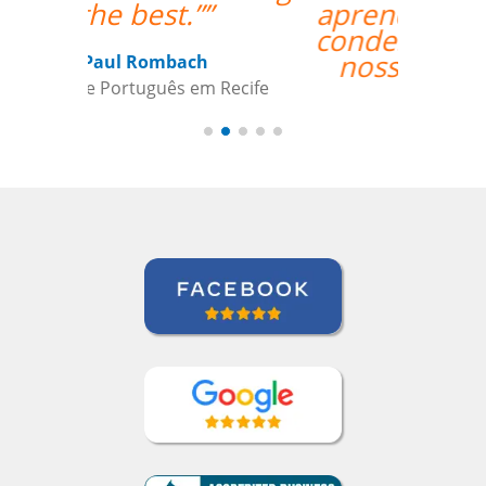
aprendizado além de
condescendente com
nossos horários.””
Juliana Jimenez
Curso de Sueco em Rio de Janeiro