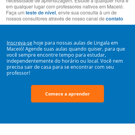
necessidade de aprendizagem. Estude a qualquer hora e
em qualquer lugar com professores nativos em Maceió.
Faça um
teste de nível
, envie sua consulta à um de
nossos consultores através de nosso canal de
contato
Inscreva-se
hoje para nossas aulas de Lingala em
Maceió! Agende suas aulas quando quiser, para que
você sempre encontre tempo para estudar,
independentemente do horário ou local. Você nem
precisa sair de casa para se encontrar com seu
professor!
Comece a aprender