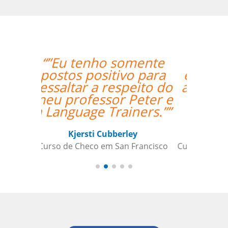
“”A Josette tem boa
experiência, entende
as dificuldades de um
brasileiro, facilita o
aprendizado.””
Andre B
Curso de Alemão em São Caetano do
Sul