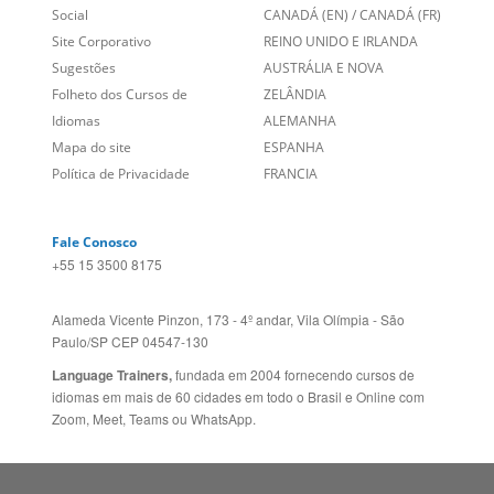
Blog
ESTADOS UNIDOS (ES)
Social
CANADÁ (EN)
/
CANADÁ (FR)
Site Corporativo
REINO UNIDO E IRLANDA
Sugestões
AUSTRÁLIA E NOVA
Folheto dos Cursos de
ZELÂNDIA
Idiomas
ALEMANHA
Mapa do site
ESPANHA
Política de Privacidade
FRANCIA
Fale Conosco
+55 15 3500 8175
Alameda Vicente Pinzon, 173 - 4º andar, Vila Olímpia - São
Paulo/SP CEP 04547-130
Language Trainers,
fundada em 2004 fornecendo cursos de
idiomas em mais de 60 cidades em todo o Brasil e Online com
Zoom, Meet, Teams ou WhatsApp.